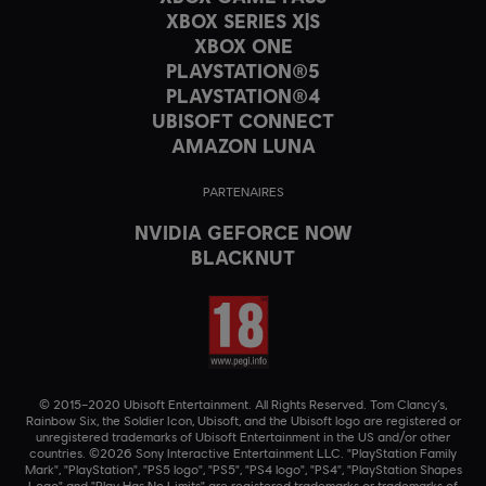
XBOX SERIES X|S
XBOX ONE
PLAYSTATION®5
PLAYSTATION®4
UBISOFT CONNECT
AMAZON LUNA
PARTENAIRES
NVIDIA GEFORCE NOW
BLACKNUT
© 2015–2020 Ubisoft Entertainment. All Rights Reserved. Tom Clancy’s,
Rainbow Six, the Soldier Icon, Ubisoft, and the Ubisoft logo are registered or
unregistered trademarks of Ubisoft Entertainment in the US and/or other
countries. ©2026 Sony Interactive Entertainment LLC. "PlayStation Family
Mark", "PlayStation", "PS5 logo", "PS5", "PS4 logo", "PS4", "PlayStation Shapes
Logo" and "Play Has No Limits" are registered trademarks or trademarks of