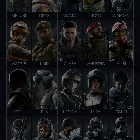
MELUSI
ORYX
WAMAI
GOYO
WARDEN
MOZZIE
KAID
CLASH
MAESTRO
ALIBI
VIGIL
ELA
LESION
MIRA
ECHO