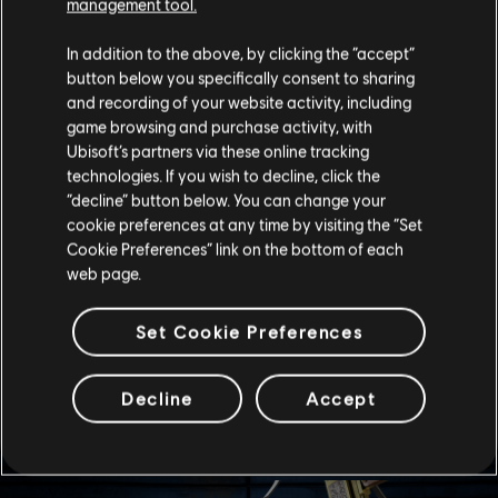
eu un fort impact sur lui. Souza est un défenseur de la
management tool.
justice, il cherche toujours à protéger les plus faibles.
C'est un combat qu'il mène avec acharnement. Il
In addition to the above, by clicking the “accept”
réfléchit sans cesse à la façon dont fonctionnent ces
button below you specifically consent to sharing
gangs pour trouver une faille à exploiter. La tâche est
and recording of your website activity, including
dantesque, de celles qui sont impossibles à gagner seul.
game browsing and purchase activity, with
[…]
Ubisoft’s partners via these online tracking
technologies. If you wish to decline, click the
Sa détermination et son expérience du terrain en font
un élément important, mais il doit comprendre
“decline” button below. You can change your
l'importance de maintenir une certaine distance entre
cookie preferences at any time by visiting the “Set
son action et sa propre personne. Nous devons nous
Cookie Preferences” link on the bottom of each
montrer compréhensifs à son égard, c'est certain, mais il
web page.
doit à tout prix garder le sens des réalités.
-- Dr Harishva "Harry" Pandey, directeur de Rainbow
Set Cookie Preferences
Decline
Accept
SKIN ÉLITE