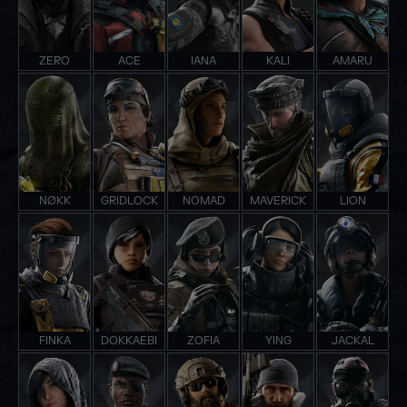
ZERO
ACE
IANA
KALI
AMARU
NØKK
GRIDLOCK
NOMAD
MAVERICK
LION
FINKA
DOKKAEBI
ZOFIA
YING
JACKAL