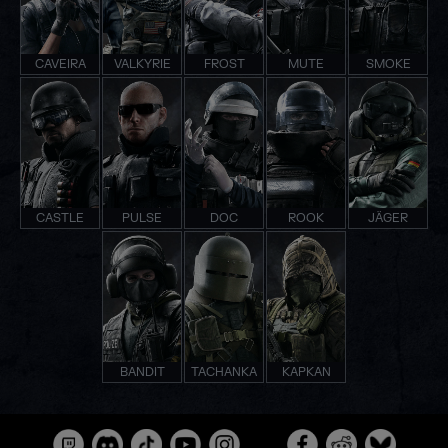
CAVEIRA
VALKYRIE
FROST
MUTE
SMOKE
CASTLE
PULSE
DOC
ROOK
JÄGER
BANDIT
TACHANKA
KAPKAN