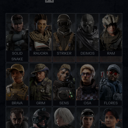
SOLID
RAUORA
STRIKER
DEIMOS
RAM
SNAKE
BRAVA
GRIM
SENS
OSA
FLORES