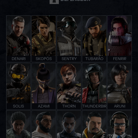
DENARI
SKOPÓS
SENTRY
TUBARÃO
FENRIR
SOLIS
AZAMI
THORN
THUNDERBIRD
ARUNI