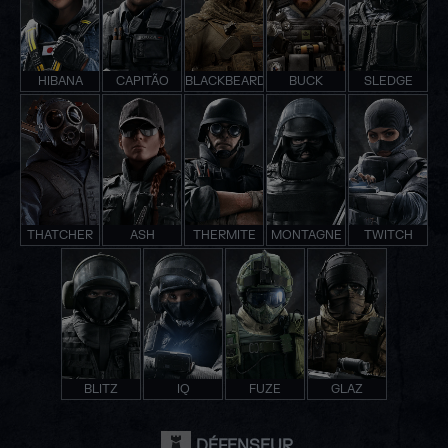
HIBANA
CAPITÃO
BLACKBEARD
BUCK
SLEDGE
THATCHER
ASH
THERMITE
MONTAGNE
TWITCH
BLITZ
IQ
FUZE
GLAZ
DÉFENSEUR