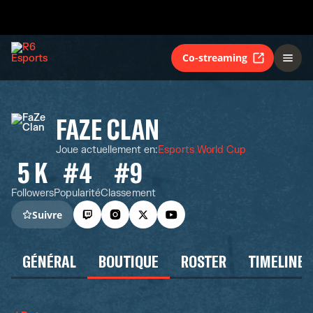
Co-streaming
FAZE CLAN
Joue actuellement en
:
Esports World Cup
5 K
#4
#9
Followers
Popularité
Classement
Suivre
GÉNÉRAL
BOUTIQUE
ROSTER
TIMELINE