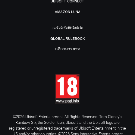
UBISOFT CONNECT
AMAZON LUNA
กฎข้อบังคับ R6 อีสปอร์ต
GLOBAL RULEBOOK
กติกามารยาท
©2026 Ubisoft Entertainment. All Rights Reserved. Tom Clancy’s,
Rainbow Six, the Soldier Icon, Ubisoft, and the Ubisoft logo are
registered or unregistered trademarks of Ubisoft Entertainment in the
US and/or other countries. ©2026 Sony Interactive Entertainment