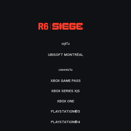
สตูดิโอ
UBISOFT MONTRÉAL
แพลตฟอร์ม
XBOX GAME PASS
XBOX SERIES X|S
XBOX ONE
PLAYSTATION®5
PLAYSTATION®4