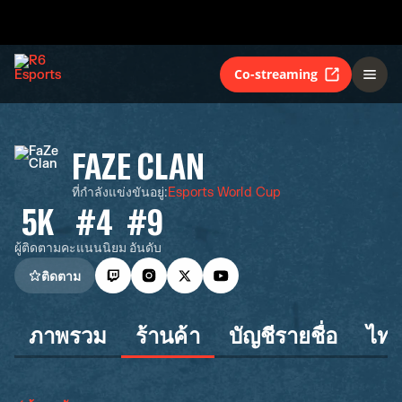
Co-streaming
FAZE CLAN
ที่กำลังแข่งขันอยู่
:
Esports World Cup
5K
#4
#9
ผู้ติดตาม
คะแนนนิยม
อันดับ
ติดตาม
ภาพรวม
ร้านค้า
บัญชีรายชื่อ
ไทม