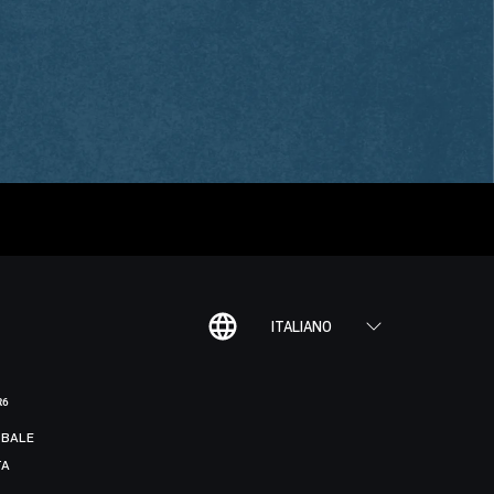
ITALIANO
R6
BALE
TA