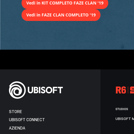
Vedi in KIT COMPLETO FAZE CLAN '19
Vedi in FAZE CLAN COMPLETO '19
STUDIOS
STORE
UBISOFT 
UBISOFT CONNECT
AZIENDA