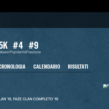
5K
#4
#9
llower
Popolarità
Posizione
CRONOLOGIA
CALENDARIO
RISULTATI
CLAN '19, FAZE CLAN COMPLETO '19