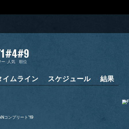
1
#4
#9
ワー
人気
順位
タイムライン
スケジュール
結果
LANコンプリート'19