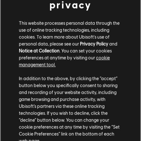
privacy
Assassin's Creed Black Flag
Resynced: Matt Ryan Answers
Quick-Fire Questions
This website processes personal data through the
use of online tracking technologies, including
cookies. To learn more about Ubisoft's use of
personal data, please see our
Privacy Policy
and
REGARDER
Notice at Collection
. You can set your cookies
preferences at anytime by visiting our
cookie
management tool.
1
DE
16
In addition to the above, by clicking the “accept”
button below you specifically consent to sharing
and recording of your website activity, including
game browsing and purchase activity, with
TOUTES LES NOUVELLES
Ubisoft’s partners via these online tracking
technologies. If you wish to decline, click the
“decline” button below. You can change your
cookie preferences at any time by visiting the “Set
Cookie Preferences” link on the bottom of each
web page.