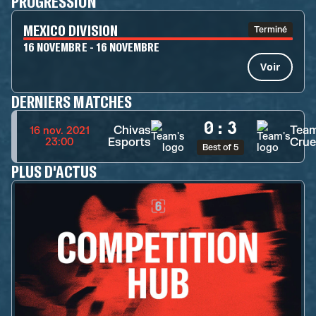
PROGRESSION
MEXICO DIVISION
Terminé
16 NOVEMBRE - 16 NOVEMBRE
Voir
DERNIERS MATCHES
0
:
3
Chivas
Tea
16 nov. 2021
Esports
Crue
23:00
Best of 5
PLUS D'ACTUS