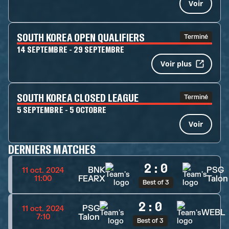
Voir
SOUTH KOREA OPEN QUALIFIERS
Terminé
14 SEPTEMBRE - 29 SEPTEMBRE
Voir plus
SOUTH KOREA CLOSED LEAGUE
Terminé
5 SEPTEMBRE - 5 OCTOBRE
Voir
DERNIERS MATCHES
2
:
0
BNK
PSG
11 oct. 2024
FEARX
Talon
11:00
Best of 3
2
:
0
PSG
11 oct. 2024
WEBL
Talon
7:10
Best of 3