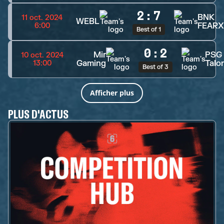
2
:
7
BNK
11 oct. 2024
WEBL
FEARX
6:00
Best of 1
0
:
2
Mir
PSG
10 oct. 2024
Gaming
Talo
13:00
Best of 3
Afficher plus
PLUS D'ACTUS