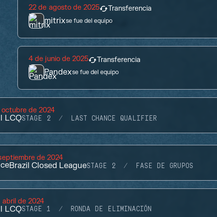
22 de agosto de 2025
Transferencia
mitrix
se fue del equipo
4 de junio de 2025
Transferencia
Pandex
se fue del equipo
 octubre de 2024
il LCQ
STAGE 2
LAST CHANCE QUALIFIER
septiembre de 2024
ace
Brazil Closed League
STAGE 2
FASE DE GRUPOS
 abril de 2024
il LCQ
STAGE 1
RONDA DE ELIMINACIÓN