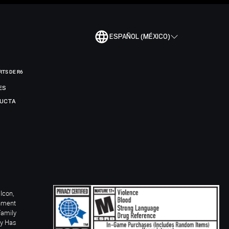
ESPAÑOL (MÉXICO)
RTS DE R6
ES
DUCTA
Icon,
inment
Family
ay Has