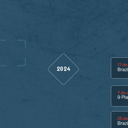
17 de
2024
Braz
7 de 
9
Pl
25 de
Braz