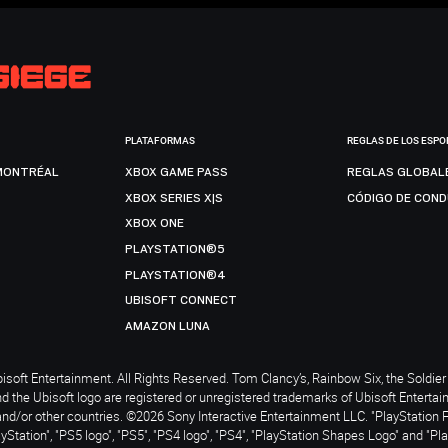
PLATAFORMAS
REGLAS DE LOS ESPO
MONTRÉAL
XBOX GAME PASS
REGLAS GLOBAL
XBOX SERIES X|S
CÓDIGO DE CON
XBOX ONE
PLAYSTATION®5
PLAYSTATION®4
UBISOFT CONNECT
AMAZON LUNA
soft Entertainment. All Rights Reserved. Tom Clancy’s, Rainbow Six, the Soldier 
nd the Ubisoft logo are registered or unregistered trademarks of Ubisoft Enterta
and/or other countries. ©2026 Sony Interactive Entertainment LLC. "PlayStation 
ayStation", "PS5 logo", "PS5", "PS4 logo", "PS4", "PlayStation Shapes Logo" and "Pl