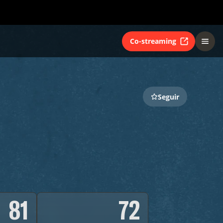
Co-streaming
Seguir
81
72