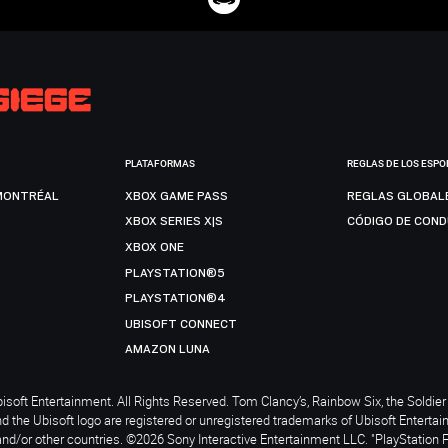
PLATAFORMAS
REGLAS DE LOS ESPO
MONTRÉAL
XBOX GAME PASS
REGLAS GLOBAL
XBOX SERIES X|S
CÓDIGO DE CON
XBOX ONE
PLAYSTATION®5
PLAYSTATION®4
UBISOFT CONNECT
AMAZON LUNA
soft Entertainment. All Rights Reserved. Tom Clancy’s, Rainbow Six, the Soldier 
nd the Ubisoft logo are registered or unregistered trademarks of Ubisoft Enterta
and/or other countries. ©2026 Sony Interactive Entertainment LLC. "PlayStation 