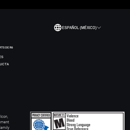
ESPAÑOL (MÉXICO)
RTS DE R6
ES
DUCTA
Icon,
inment
Family