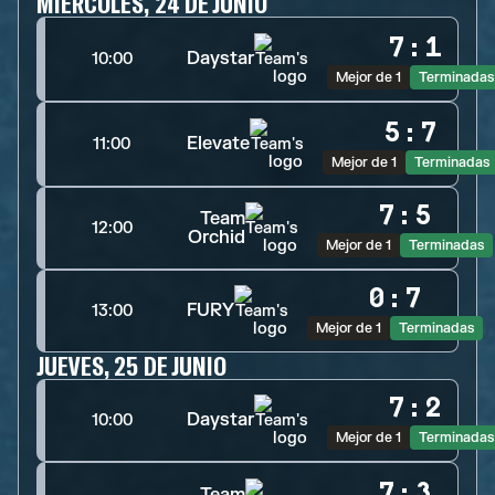
MIÉRCOLES, 24 DE JUNIO
7
:
1
Daystar
10:00
Mejor de 1
Terminadas
5
:
7
Elevate
11:00
Mejor de 1
Terminadas
7
:
5
Team
12:00
Orchid
Mejor de 1
Terminadas
0
:
7
FURY
13:00
Mejor de 1
Terminadas
JUEVES, 25 DE JUNIO
7
:
2
Daystar
10:00
Mejor de 1
Terminadas
7
:
3
Team