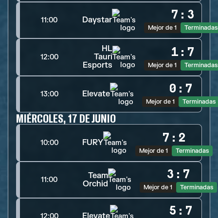
7
:
3
Daystar
11:00
Mejor de 1
Terminadas
HL
1
:
7
Tauri
12:00
Esports
Mejor de 1
Terminadas
0
:
7
Elevate
13:00
Mejor de 1
Terminadas
MIÉRCOLES, 17 DE JUNIO
7
:
2
FURY
10:00
Mejor de 1
Terminadas
3
:
7
Team
11:00
Orchid
Mejor de 1
Terminadas
5
:
7
Elevate
12:00