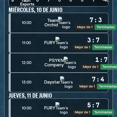
8
0
>
7
>
0
>
0
>
0
>
7
>
-40
MIÉRCOLES, 10 DE JUNIO
7
:
3
Team
10:00
Orchid
Mejor de 1
Terminadas
3
:
7
FURY
11:00
Mejor de 1
Terminadas
1
:
7
PSYKN
12:00
Company
Mejor de 1
Terminad
7
:
4
Daystar
13:00
Mejor de 1
Terminadas
JUEVES, 11 DE JUNIO
5
:
7
FURY
10:00
Mejor de 1
Terminadas