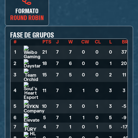
FORMATO
ROUND ROBIN
FASE DE GRUPOS
#
PTS
J
W
CW
CL
L
BR
1
21
>
7
>
7
>
0
>
0
>
0
>
37
2
18
>
7
>
6
>
0
>
0
>
1
>
20
3
15
>
7
>
5
>
0
>
0
>
2
>
11
4
11
>
7
>
3
>
1
>
0
>
3
>
3
5
10
>
7
>
3
>
0
>
1
>
3
>
-5
6
5
>
7
>
1
>
1
>
0
>
5
>
-9
7
4
>
7
>
1
>
0
>
1
>
5
>
-17