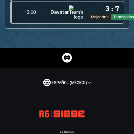
3
:
7
Daystar
13:00
Mejor de 1
Terminadas
ESPAÑOL (MÉXICO)
ESTUDIOS