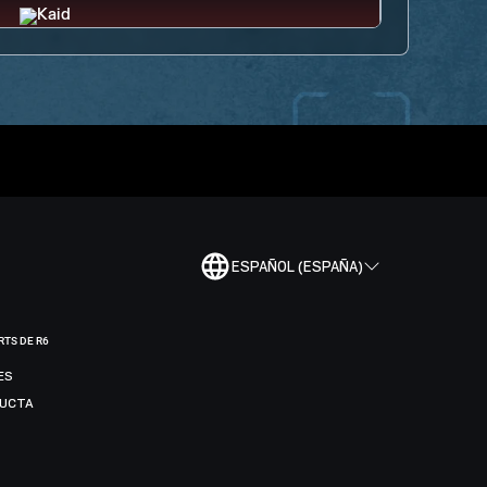
ESPAÑOL (ESPAÑA)
RTS DE R6
ES
DUCTA