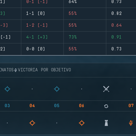
1)
0-1 (-1)
64%
0.73
3)
1-1 (0)
55%
0.82
-3)
1-2 (-1)
55%
0.64
(-1)
4-1 (+3)
73%
0.91
2)
0-0 (0)
55%
0.73
INATOS
VICTORIA POR OBJETIVO
03
04
05
06
07