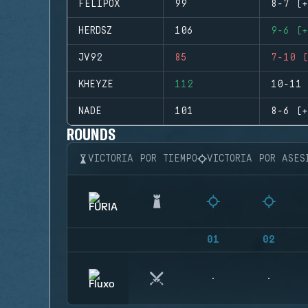
FELIPOX
99
8-7 (+
HERDSZ
106
9-6 (+
JV92
85
7-10 (
KHEYZE
112
10-11 
NADE
101
8-6 (+
ROUNDS
VICTORIA POR TIEMPO
VICTORIA POR ASES
01
02