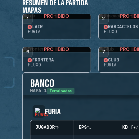
RESUMEN DE LA PARTIDA
MAPAS
PROHIBIDO
PROHIB
1
2
LAIR
RASCACIELOS
FURIA
FLUXO
PROHIBIDO
PROHIB
6
7
FRONTERA
CLUB
FLUXO
FURIA
BANCO
Terminadas
MAPA
1
FURIA
JUGADOR
EPS
KD (+/