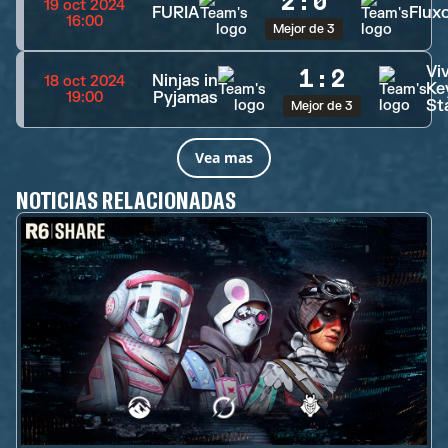
2
:
0
19 oct 2024
FURIA
Flux
16:00
Mejor de 3
Vi
1
:
2
Ninjas in
18 oct 2024
Ke
Pyjamas
19:00
St
Mejor de 3
Vea mas
NOTICIAS RELACIONADAS