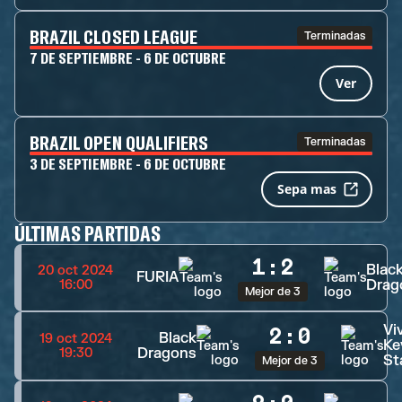
BRAZIL CLOSED LEAGUE
Terminadas
7 DE SEPTIEMBRE - 6 DE OCTUBRE
Ver
BRAZIL OPEN QUALIFIERS
Terminadas
3 DE SEPTIEMBRE - 6 DE OCTUBRE
Sepa mas
ÚLTIMAS PARTIDAS
1
:
2
Blac
20 oct 2024
FURIA
Drag
16:00
Mejor de 3
Vi
2
:
0
Black
19 oct 2024
Ke
Dragons
19:30
St
Mejor de 3