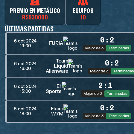
PREMIO EN METÁLICO
EQUIPOS
R$930000
10
ÚLTIMAS PARTIDAS
0
:
2
6 oct 2024
FURIA
19:00
Mejor de 3
Terminadas
Team
0
:
2
6 oct 2024
Liquid
16:00
Alienware
Mejor de 3
Terminadas
2
:
1
E1
6 oct 2024
Sports
13:00
Mejor de 3
Terminadas
0
:
2
Fluxo
5 oct 2024
W7M
18:00
Mejor de 3
Terminadas