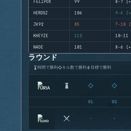
FELIPOX
99
8-7 (+
HERDSZ
106
9-6 (+
JV92
85
7-10 (
KHEYZE
112
10-11 
NADE
101
8-6 (+
ラウンド
時間で勝利
キル数で勝利
目標で勝利
01
02