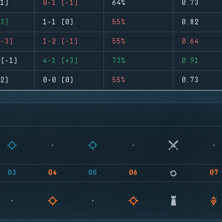
1)
0-1 (-1)
64%
0.73
3)
1-1 (0)
55%
0.82
-3)
1-2 (-1)
55%
0.64
(-1)
4-1 (+3)
73%
0.91
2)
0-0 (0)
55%
0.73
03
04
05
06
07