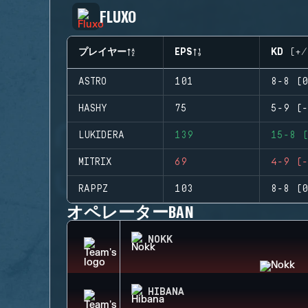
FLUXO
プレイヤー
EPS
KD (+/
ASTRO
101
8-8 (0
HASHY
75
5-9 (-
LUKIDERA
139
15-8 (
MITRIX
69
4-9 (-
RAPPZ
103
8-8 (0
オペレーターBAN
NOKK
HIBANA