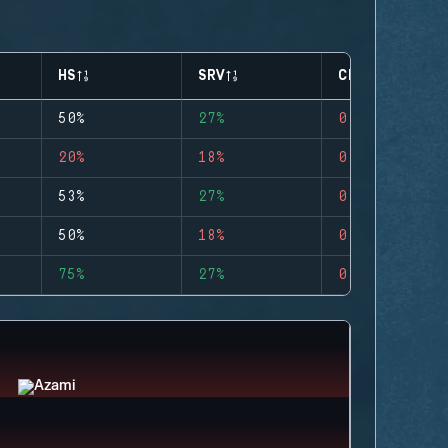
HS
SRV
CLUTCHES
50%
27%
0
20%
18%
0
53%
27%
0
50%
18%
0
75%
27%
0