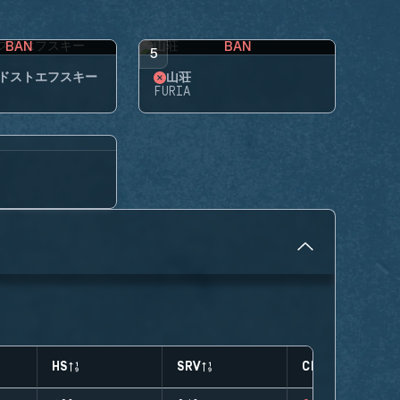
BAN
BAN
5
ドストエフスキー
山荘
FURIA
HS
SRV
CLUTCHES