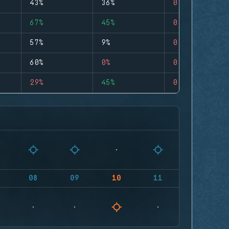
43%
36%
0
67%
45%
0
57%
9%
0
60%
0%
0
29%
45%
0
08
09
10
11