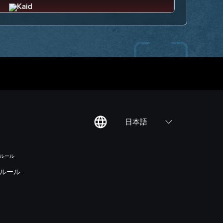
日本語
のルール
ルール