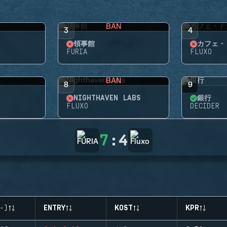
BAN
3
4
領事館
カフェ・
FURIA
FLUXO
BAN
8
9
NIGHTHAVEN LABS
銀行
FLUXO
DECIDER
7
:
4
-)
ENTRY
KOST
KPR