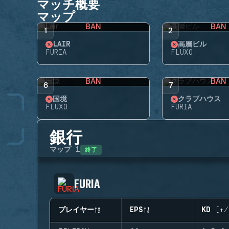
マッチ概要
マップ
BAN
BAN
1
2
LAIR
高層ビル
FURIA
FLUXO
BAN
BAN
6
7
国境
クラブハウス
FLUXO
FURIA
銀行
終了
マップ
1
FURIA
プレイヤー
EPS
KD (+/