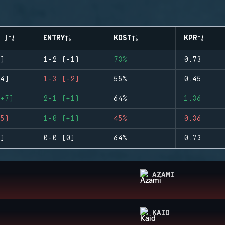
-)
ENTRY
KOST
KPR
)
1-2 (-1)
73%
0.73
4)
1-3 (-2)
55%
0.45
+7)
2-1 (+1)
64%
1.36
5)
1-0 (+1)
45%
0.36
)
0-0 (0)
64%
0.73
AZAMI
KAID