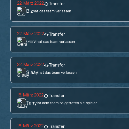
22. März 2022
Transfer
Biz
hat das team verlassen
22. März 2022
Transfer
Gera
hat das team verlassen
22. März 2022
Transfer
Slaay
hat das team verlassen
18. März 2022
Transfer
Tany
ist dem team beigetreten als:
spieler
18. März 2022
Transfer