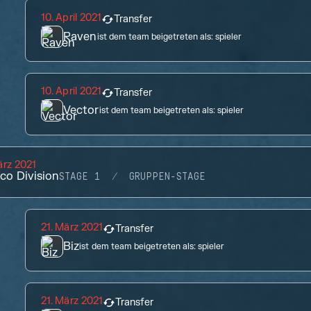
10. April 2021
Transfer
Raven
ist dem team beigetreten als:
spieler
10. April 2021
Transfer
Vector
ist dem team beigetreten als:
spieler
ärz 2021
co Division
STAGE 1
GRUPPEN-STAGE
21. März 2021
Transfer
Biz
ist dem team beigetreten als:
spieler
21. März 2021
Transfer