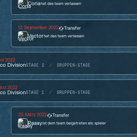
Coria
hat das team verlassen
12. September 2022
Transfer
Vector
hat das team verlassen
uni 2022
co Division
STAGE 2
GRUPPEN-STAGE
ärz 2022
co Division
STAGE 1
GRUPPEN-STAGE
23. März 2022
Transfer
Raaay
ist dem team beigetreten als:
spieler