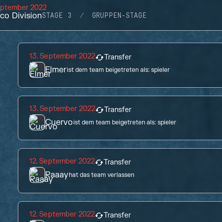
eptember 2022
co Division
STAGE 3
GRUPPEN-STAGE
13. September 2022
Transfer
Elmer
ist dem team beigetreten als:
spieler
13. September 2022
Transfer
Cuervo
ist dem team beigetreten als:
spieler
12. September 2022
Transfer
Raaay
hat das team verlassen
12. September 2022
Transfer