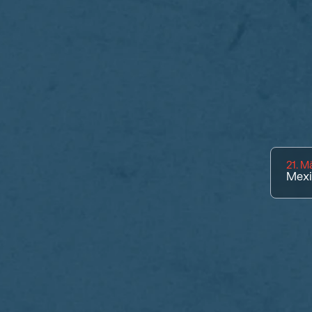
21. M
Mexi