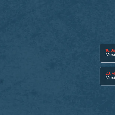
18. J
Mexi
26. M
Mexi