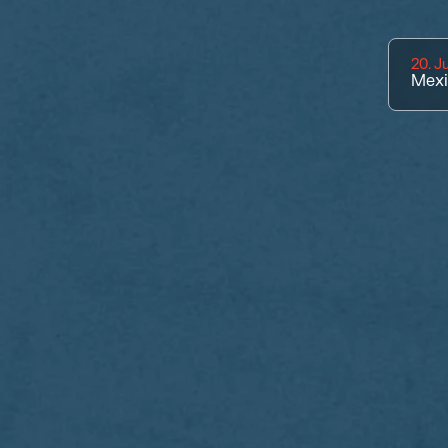
20. J
Mexi