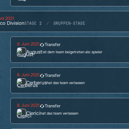
uni 2021
co Division
STAGE 2
GRUPPEN-STAGE
9. Juni 2021
Transfer
August
ist dem team beigetreten als:
spieler
8. Juni 2021
Transfer
Cerberus
hat das team verlassen
8. Juni 2021
Transfer
Clerici
hat das team verlassen