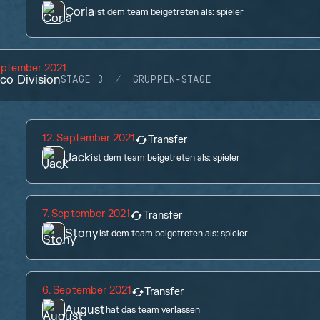
Coria
ist dem team beigetreten als:
spieler
eptember 2021
co Division
STAGE 3
GRUPPEN-STAGE
12. September 2021
Transfer
Jack
ist dem team beigetreten als:
spieler
7. September 2021
Transfer
Stony
ist dem team beigetreten als:
spieler
6. September 2021
Transfer
August
hat das team verlassen