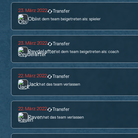
23. März 2022
Transfer
Obi
ist dem team beigetreten als:
spieler
23. März 2022
Transfer
Reydelafter
ist dem team beigetreten als:
coach
22. März 2022
Transfer
Jack
hat das team verlassen
22. März 2022
Transfer
Raven
hat das team verlassen