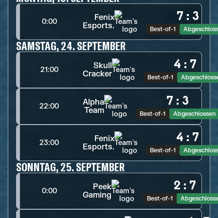
7
:
3
Fenix
0:00
Esports.
Best-of-1
Abgeschlos
SAMSTAG, 24. SEPTEMBER
4
:
7
Skull
21:00
Cracker
Best-of-1
Abgeschloss
7
:
3
Alpha
22:00
Team
Best-of-1
Abgeschlossen
4
:
7
Fenix
23:00
Esports.
Best-of-1
Abgeschlos
SONNTAG, 25. SEPTEMBER
2
:
7
Peek
0:00
Gaming
Best-of-1
Abgeschloss