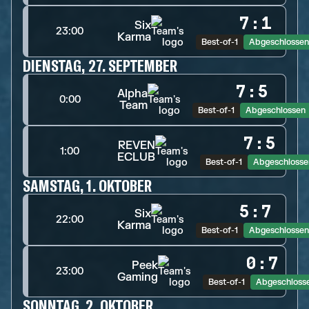
7
:
1
Six
23:00
Karma
Best-of-1
Abgeschlossen
DIENSTAG, 27. SEPTEMBER
7
:
5
Alpha
0:00
Team
Best-of-1
Abgeschlossen
7
:
5
REVEN
1:00
ECLUB
Best-of-1
Abgeschlosse
SAMSTAG, 1. OKTOBER
5
:
7
Six
22:00
Karma
Best-of-1
Abgeschlossen
0
:
7
Peek
23:00
Gaming
Best-of-1
Abgeschloss
SONNTAG, 2. OKTOBER