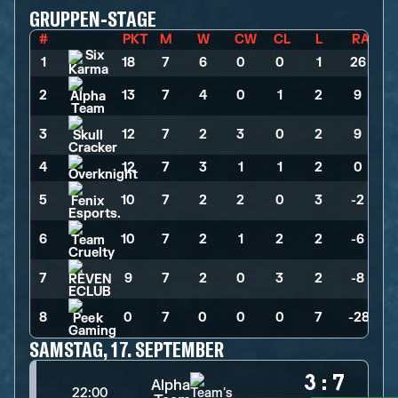
GRUPPEN-STAGE
#
PKT
M
W
CW
CL
L
RA
1
18
>
7
>
6
>
0
>
0
>
1
>
26
2
13
>
7
>
4
>
0
>
1
>
2
>
9
3
12
>
7
>
2
>
3
>
0
>
2
>
9
4
12
>
7
>
3
>
1
>
1
>
2
>
0
5
10
>
7
>
2
>
2
>
0
>
3
>
-2
6
10
>
7
>
2
>
1
>
2
>
2
>
-6
7
9
>
7
>
2
>
0
>
3
>
2
>
-8
8
0
>
7
>
0
>
0
>
0
>
7
>
-28
SAMSTAG, 17. SEPTEMBER
3
:
7
Alpha
22:00