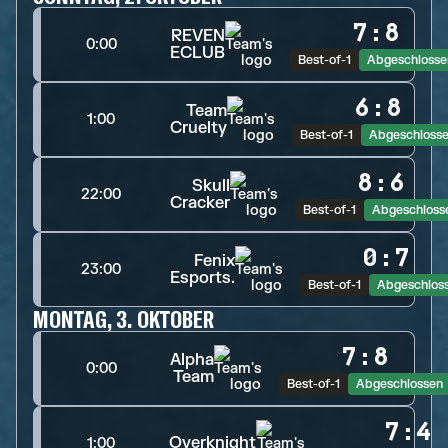
7
:
8
REVEN
0:00
ECLUB
Best-of-1
Abgeschlosse
6
:
8
Team
1:00
Cruelty
Best-of-1
Abgeschloss
8
:
6
Skull
22:00
Cracker
Best-of-1
Abgeschloss
0
:
7
Fenix
23:00
Esports.
Best-of-1
Abgeschlos
MONTAG, 3. OKTOBER
7
:
8
Alpha
0:00
Team
Best-of-1
Abgeschlossen
7
:
4
Overknight
1:00