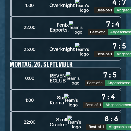
4
:
7
Overknight
1:00
Best-of-1
Abgesch
7
:
4
Fenix
22:00
Esports.
Best-of-1
Abgeschlos
7
:
5
Overknight
23:00
Best-of-1
Abgesch
MONTAG, 26. SEPTEMBER
7
:
5
REVEN
0:00
ECLUB
Best-of-1
Abgeschlosse
7
:
4
Six
1:00
Karma
Best-of-1
Abgeschlossen
8
:
6
Skull
22:00
Cracker
Best-of-1
Abgeschloss