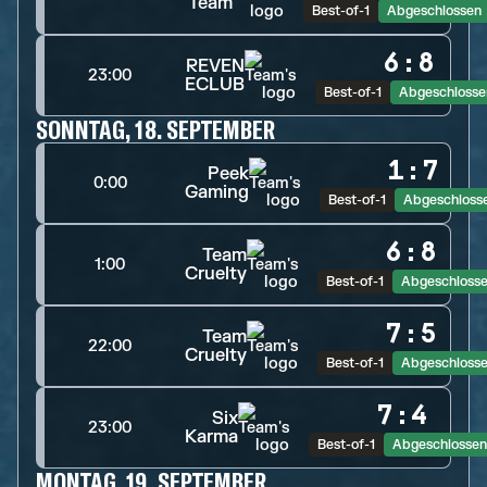
Team
Best-of-1
Abgeschlossen
6
:
8
REVEN
23:00
ECLUB
Best-of-1
Abgeschlosse
SONNTAG, 18. SEPTEMBER
1
:
7
Peek
0:00
Gaming
Best-of-1
Abgeschloss
6
:
8
Team
1:00
Cruelty
Best-of-1
Abgeschloss
7
:
5
Team
22:00
Cruelty
Best-of-1
Abgeschloss
7
:
4
Six
23:00
Karma
Best-of-1
Abgeschlossen
MONTAG, 19. SEPTEMBER