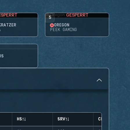
ESPERRT
GESPERRT
5
KRATZER
OREGON
A
PEEK GAMING
US
HS
SRV
CLUTCHES