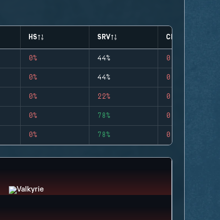
HS
SRV
CLUTCHES
0%
44%
0
0%
44%
0
0%
22%
0
0%
78%
0
0%
78%
0