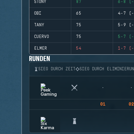
STONY
87
6-8 (-
OBI
65
4-7 (-
TANY
75
5-9 (-
CUERVO
75
5-7 (-
ELMER
54
1-7 (-
RUNDEN
SIEG DURCH ZEIT
SIEG DURCH ELIMINIERU
01
02