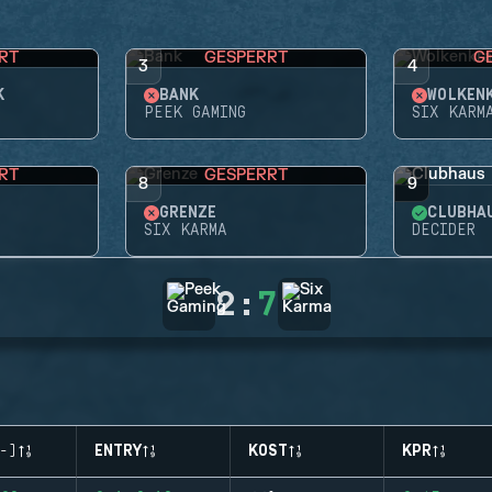
RT
GESPERRT
G
3
4
K
BANK
WOLKEN
PEEK GAMING
SIX KARM
RT
GESPERRT
8
9
GRENZE
CLUBHA
SIX KARMA
DECIDER
2
:
7
-)
ENTRY
KOST
KPR