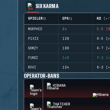
SIX KARMA
SPIELER
EPS
KD (+/
MORPHED
84
5-5 (0
P1XIE
120
8-5 (+
SKMZY
100
8-7 (+
FUNGI
140
9-2 (+
ROVI
124
8-2 (+
OPERATOR-BANS
HIBANA
THATCHER