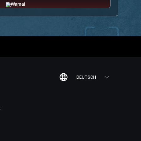
DEUTSCH
K