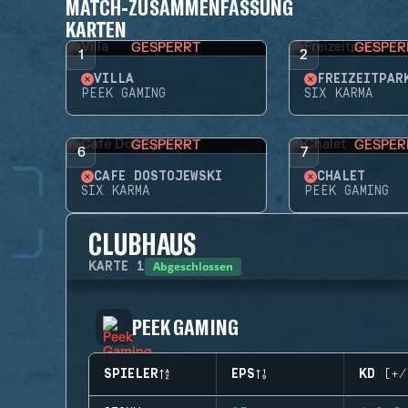
MATCH-ZUSAMMENFASSUNG
KARTEN
GESPERRT
GESPER
1
2
VILLA
FREIZEITPAR
PEEK GAMING
SIX KARMA
GESPERRT
GESPER
6
7
CAFÉ DOSTOJEWSKI
CHALET
SIX KARMA
PEEK GAMING
CLUBHAUS
Abgeschlossen
KARTE
1
PEEK GAMING
SPIELER
EPS
KD (+/