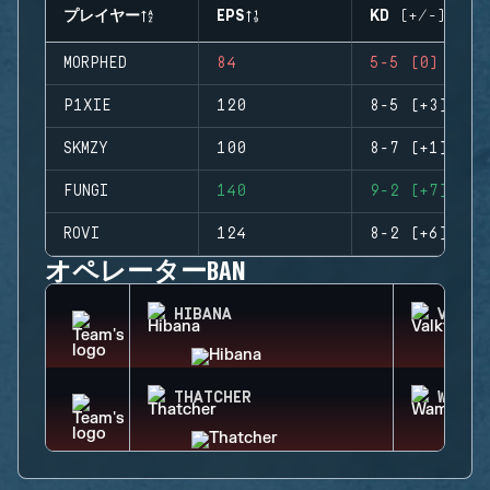
プレイヤー
EPS
KD (+/-)
MORPHED
84
5-5 (0)
P1XIE
120
8-5 (+3)
SKMZY
100
8-7 (+1)
FUNGI
140
9-2 (+7)
ROVI
124
8-2 (+6)
オペレーターBAN
HIBANA
VALKY
THATCHER
WAMAI