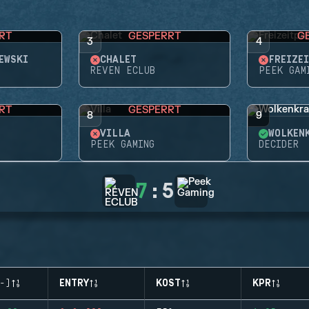
RT
GESPERRT
G
3
4
EWSKI
CHALET
FREIZE
REVEN ECLUB
PEEK GAM
RT
GESPERRT
8
9
VILLA
WOLKEN
PEEK GAMING
DECIDER
7
:
5
-)
ENTRY
KOST
KPR