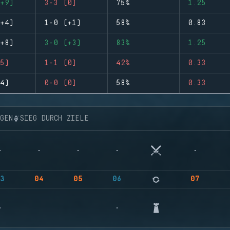
+9)
3-3 (0)
75%
1.25
+4)
1-0 (+1)
58%
0.83
+8)
3-0 (+3)
83%
1.25
5)
1-1 (0)
42%
0.33
4)
0-0 (0)
58%
0.33
NGEN
SIEG DURCH ZIELE
3
04
05
06
07