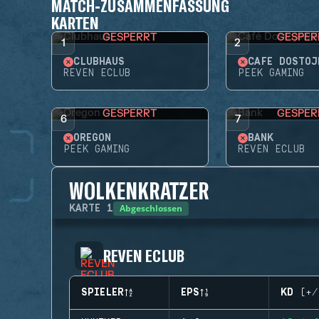
MATCH-ZUSAMMENFASSUNG
KARTEN
GESPERRT
GESPER
1
2
CLUBHAUS
CAFÉ DOSTOJ
REVEN ECLUB
PEEK GAMING
GESPERRT
GESPER
6
7
OREGON
BANK
PEEK GAMING
REVEN ECLUB
WOLKENKRATZER
Abgeschlossen
KARTE
1
REVEN ECLUB
SPIELER
EPS
KD (+/