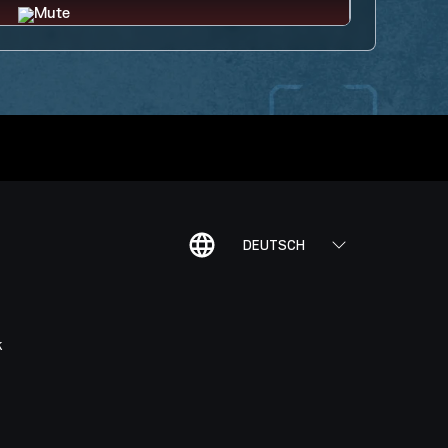
DEUTSCH
K