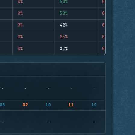
0%
50%
0
0%
50%
0
0%
42%
0
0%
25%
0
0%
33%
0
08
09
10
11
12