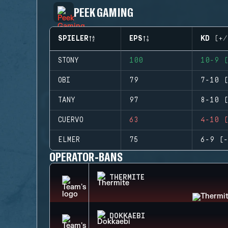
PEEK GAMING
SPIELER
EPS
KD (+/
STONY
100
10-9 (
OBI
79
7-10 (
TANY
97
8-10 (
CUERVO
63
4-10 (
ELMER
75
6-9 (-
OPERATOR-BANS
THERMITE
DOKKAEBI