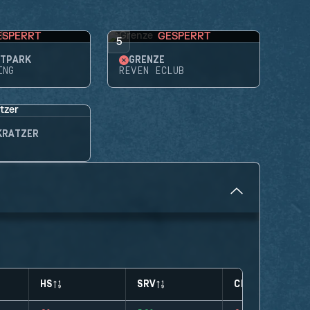
ESPERRT
GESPERRT
5
ITPARK
GRENZE
ING
REVEN ECLUB
KRATZER
HS
SRV
CLUTCHES