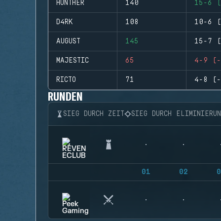
HUNTHER
140
15-6 (
D4RK
108
10-6 (
AUGUST
145
15-7 (
MAJESTIC
65
4-9 (-
RICTO
71
4-8 (-
RUNDEN
SIEG DURCH ZEIT
SIEG DURCH ELIMINIERU
01
02
0