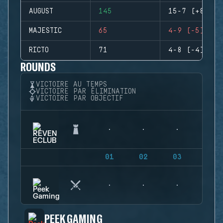
AUGUST
145
15-7 (+8)
MAJESTIC
65
4-9 (-5)
RICTO
71
4-8 (-4)
ROUNDS
VICTOIRE AU TEMPS
VICTOIRE PAR ÉLIMINATION
VICTOIRE PAR OBJECTIF
01
02
03
04
PEEK GAMING