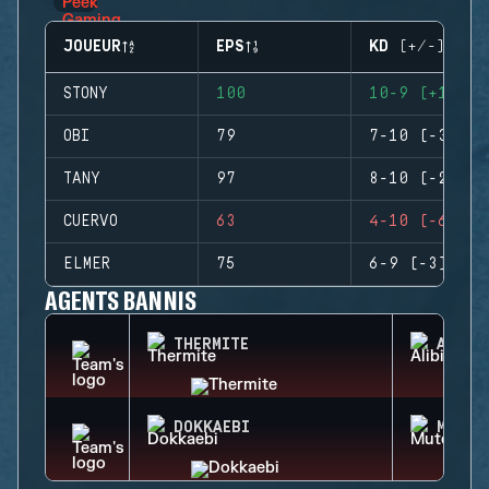
JOUEUR
EPS
KD (+/-)
STONY
100
10-9 (+1)
OBI
79
7-10 (-3)
TANY
97
8-10 (-2)
CUERVO
63
4-10 (-6)
ELMER
75
6-9 (-3)
AGENTS BANNIS
THERMITE
ALIBI
DOKKAEBI
MUTE