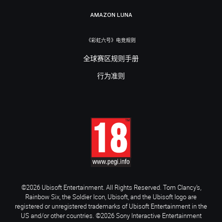
AMAZON LUNA
《彩虹六号》电竞规则
全球赛区规则手册
行为准则
©2026 Ubisoft Entertainment. All Rights Reserved. Tom Clancy’s,
Rainbow Six, the Soldier Icon, Ubisoft, and the Ubisoft logo are
registered or unregistered trademarks of Ubisoft Entertainment in the
US and/or other countries. ©2026 Sony Interactive Entertainment