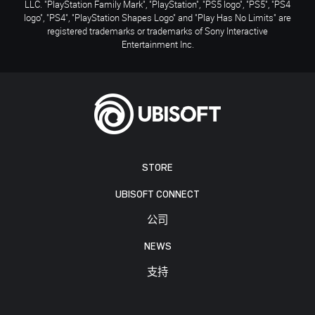
LLC. "PlayStation Family Mark", "PlayStation", "PS5 logo", "PS5", "PS4
logo", "PS4", "PlayStation Shapes Logo" and "Play Has No Limits" are
registered trademarks or trademarks of Sony Interactive
Entertainment Inc.
STORE
UBISOFT CONNECT
公司
NEWS
支持