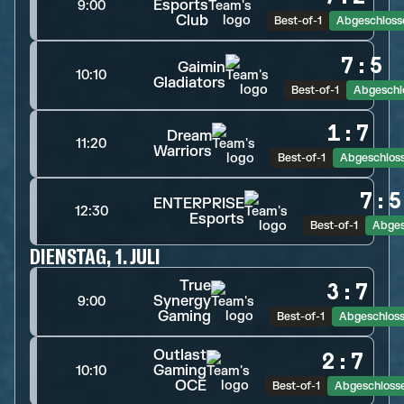
Esports
9:00
Club
Best-of-1
Abgeschloss
7
:
5
Gaimin
10:10
Gladiators
Best-of-1
Abgeschl
1
:
7
Dream
11:20
Warriors
Best-of-1
Abgeschlos
7
:
5
ENTERPRISE
12:30
Esports
Best-of-1
Abges
DIENSTAG, 1. JULI
True
3
:
7
Synergy
9:00
Gaming
Best-of-1
Abgeschlos
Outlast
2
:
7
Gaming
10:10
OCE
Best-of-1
Abgeschloss