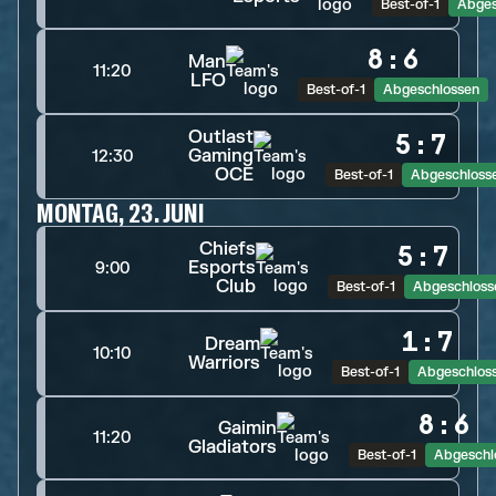
Best-of-1
Abges
8
:
6
Man
11:20
LFO
Best-of-1
Abgeschlossen
Outlast
5
:
7
Gaming
12:30
OCE
Best-of-1
Abgeschloss
MONTAG, 23. JUNI
Chiefs
5
:
7
Esports
9:00
Club
Best-of-1
Abgeschloss
1
:
7
Dream
10:10
Warriors
Best-of-1
Abgeschlos
8
:
6
Gaimin
11:20
Gladiators
Best-of-1
Abgeschl