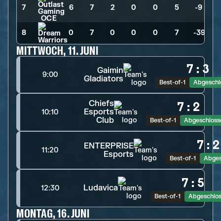
7
6
>
7
>
2
>
0
>
0
>
5
>
-9
8
0
>
7
>
0
>
0
>
0
>
7
>
-39
MITTWOCH, 11. JUNI
7
:
3
Gaimin
9:00
Gladiators
Best-of-1
Abgeschl
Chiefs
7
:
2
Esports
10:10
Club
Best-of-1
Abgeschloss
7
:
2
ENTERPRISE
11:20
Esports
Best-of-1
Abges
7
:
5
Ludavica
12:30
Best-of-1
Abgeschlo
MONTAG, 16. JUNI