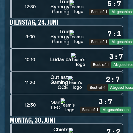
True
5
:
7
Synergy
12:30
Gaming
Best-of-1
Abgeschlos
DIENSTAG, 24. JUNI
True
7
:
1
Synergy
9:00
Gaming
Best-of-1
Abgeschlos
3
:
7
Ludavica
10:10
Best-of-1
Abgeschlo
Outlast
2
:
7
Gaming
11:20
OCE
Best-of-1
Abgeschloss
3
:
7
Man
12:30
LFO
Best-of-1
Abgeschlossen
MONTAG, 30. JUNI
Chiefs
7
:
2