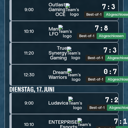
Outlast
7
:
3
Gaming
9:00
OCE
Best-of-1
Abgeschloss
7
:
8
Man
10:10
LFO
Best-of-1
Abgeschlossen
True
7
:
3
Synergy
11:20
Gaming
Best-of-1
Abgeschlos
0
:
7
Dream
12:30
Warriors
Best-of-1
Abgeschlos
DIENSTAG, 17. JUNI
7
:
2
Ludavica
9:00
Best-of-1
Abgeschlo
7
:
1
ENTERPRISE
10:10
Esports