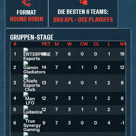
DIE BESTEN 6 TEAMS:
FORMAT
ROUND ROBIN
BR6 APL - OCE PLAYOFFS
GRUPPEN-STAGE
#
PKT
M
W
CW
CL
L
RA
1
18
>
7
>
6
>
0
>
0
>
1
>
19
2
14
>
7
>
4
>
1
>
0
>
2
>
12
3
13
>
7
>
4
>
0
>
1
>
2
>
8
4
12
>
7
>
3
>
1
>
1
>
2
>
6
5
12
>
7
>
3
>
1
>
1
>
2
>
4
6
9
>
7
>
3
>
0
>
0
>
4
>
-1