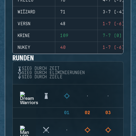
FREELO
76
4-7 (-3)
WIÍZARD
71
3-7 (-4)
VERSN
48
1-7 (-6)
KRINE
109
7-7 (0)
NUKEY
40
1-7 (-6)
RUNDEN
SIEG DURCH ZEIT
SIEG DURCH ELIMINIERUNGEN
SIEG DURCH ZIELE
01
02
03
04