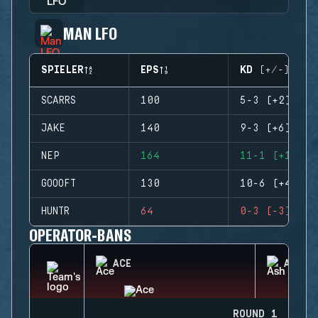
MAN LFO
SPIELER
EPS
KD (+/-)
SCARRS
100
5-3 (+2)
JAKE
140
9-3 (+6)
NEP
164
11-1 (+10)
GOOOFT
130
10-6 (+4)
HUNTR
64
0-3 (-3)
OPERATOR-BANS
ACE
ASH
ROUND 1