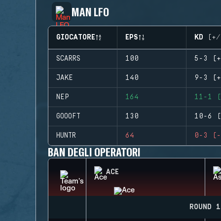
MAN LFO
GIOCATORE
EPS
KD (+/
SCARRS
100
5-3 (+
JAKE
140
9-3 (+
NEP
164
11-1 (
GOOOFT
130
10-6 (
HUNTR
64
0-3 (-
BAN DEGLI OPERATORI
ACE
ROUND 1