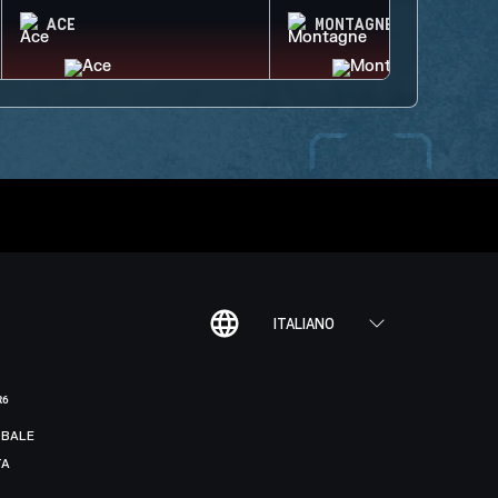
ACE
MONTAGNE
ITALIANO
R6
BALE
TA