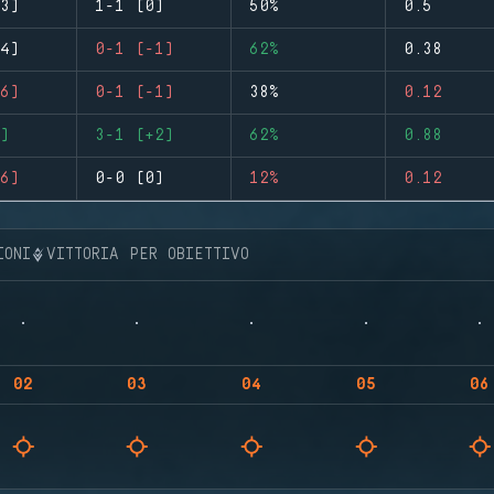
3)
1-1 (0)
50%
0.5
4)
0-1 (-1)
62%
0.38
6)
0-1 (-1)
38%
0.12
)
3-1 (+2)
62%
0.88
6)
0-0 (0)
12%
0.12
IONI
VITTORIA PER OBIETTIVO
02
03
04
05
06