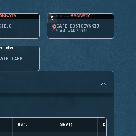
ANNATA
BANNATA
5
CIELO
CAFÉ DOSTOEVSKIJ
DREAM WARRIORS
AVEN LABS
HS
SRV
CLUTCHES