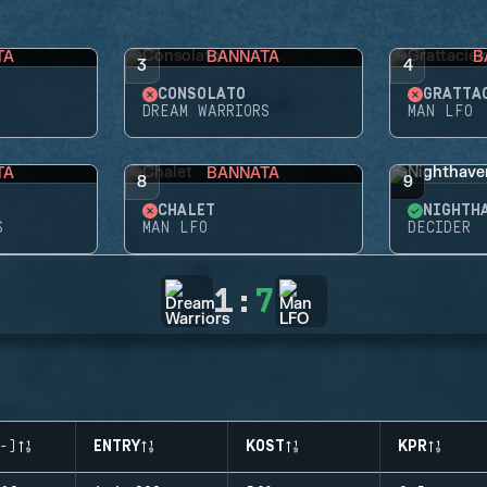
TA
BANNATA
B
3
4
CONSOLATO
GRATTA
DREAM WARRIORS
MAN LFO
TA
BANNATA
8
9
CHALET
NIGHTH
S
MAN LFO
DECIDER
1
:
7
-)
ENTRY
KOST
KPR