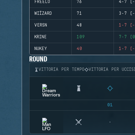
FREELO
76
4-7 (-
WIÍZARD
71
3-7 (-
VERSN
48
1-7 (-
KRINE
109
7-7 (0
NUKEY
40
1-7 (-
ROUND
VITTORIA PER TEMPO
VITTORIA PER UCCIS
01