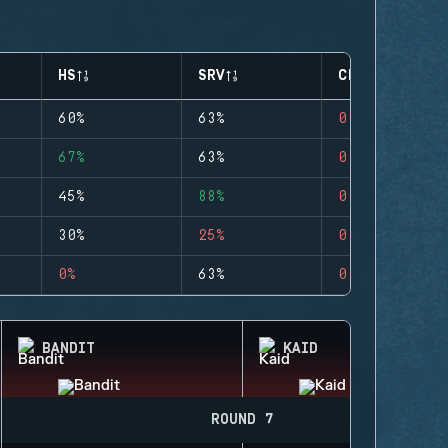
HS
SRV
CLUTCHES
60%
63%
0
67%
63%
0
45%
88%
0
30%
25%
0
0%
63%
0
BANDIT
KAID
ROUND 7