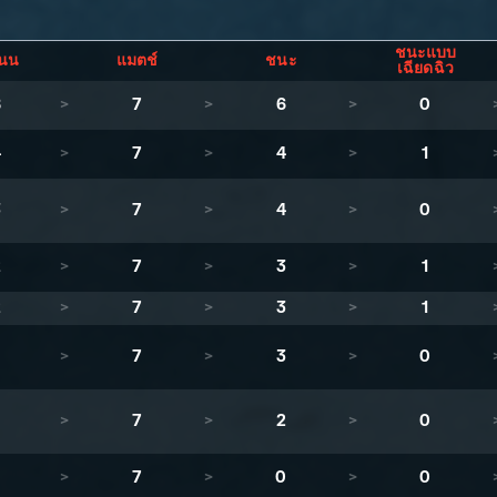
ชนะแบบ
นน
แมตช์
ชนะ
เฉียดฉิว
8
>
7
>
6
>
0
4
>
7
>
4
>
1
3
>
7
>
4
>
0
2
>
7
>
3
>
1
2
>
7
>
3
>
1
>
7
>
3
>
0
>
7
>
2
>
0
>
7
>
0
>
0