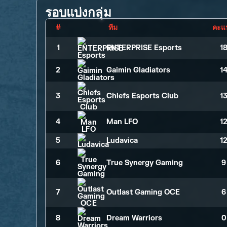
รอบแบ่งกลุ่ม
#
ทีม
คะแ
1
ENTERPRISE Esports
1
2
Gaimin Gladiators
1
3
Chiefs Esports Club
1
4
Man LFO
1
5
Ludavica
1
6
True Synergy Gaming
9
7
Outlast Gaming OCE
6
8
Dream Warriors
0