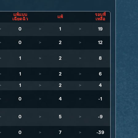
แพ้แบบ
รอบที่
แพ้
เฉียดฉิว
เหลือ
>
0
>
1
>
19
>
0
>
2
>
12
>
1
>
2
>
8
>
1
>
2
>
6
>
1
>
2
>
4
>
0
>
4
>
-1
>
0
>
5
>
-9
>
0
>
7
>
-39