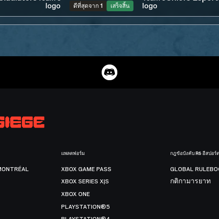
ดีที่สุดจาก 1
เสร็จสิ้น
แพลตฟอร์ม
กฎข้อบังคับ R6 อีสปอร์
MONTRÉAL
XBOX GAME PASS
GLOBAL RULEBO
XBOX SERIES X|S
กติกามารยาท
XBOX ONE
PLAYSTATION®5