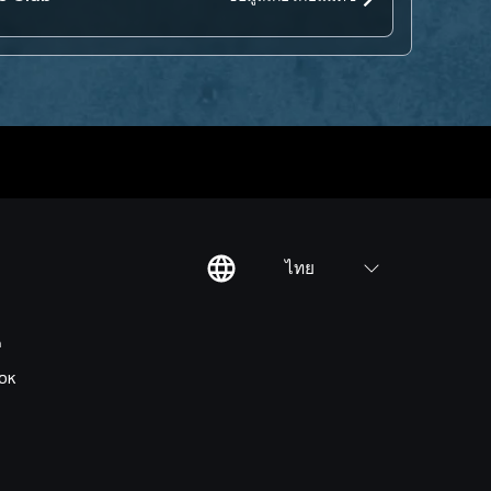
ไทย
ต
OK