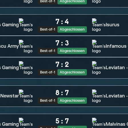
Best-of-1
Abgeschlossen
7
:
4
s Gaming
Isurus
Best-of-1
Abgeschlossen
7
:
3
cu Army
Infamous
Best-of-1
Abgeschlossen
7
:
2
s Gaming
Leviatan 
Best-of-1
Abgeschlossen
8
:
7
Newstar
Leviatan 
Best-of-1
Abgeschlossen
5
:
7
s Gaming
Malvinas