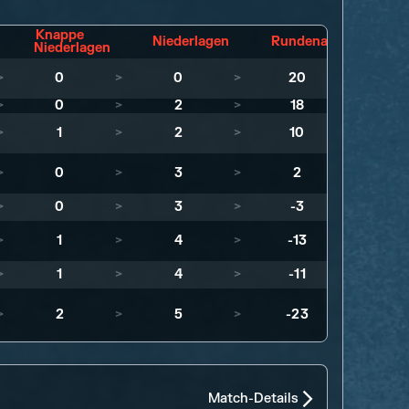
Knappe
Niederlagen
Rundenausgewogenh
Niederlagen
>
0
>
0
>
20
>
0
>
2
>
18
>
1
>
2
>
10
>
0
>
3
>
2
>
0
>
3
>
-3
>
1
>
4
>
-13
>
1
>
4
>
-11
>
2
>
5
>
-23
Match-Details