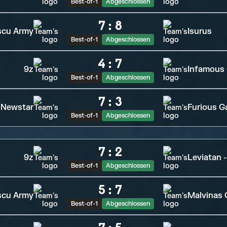
Best-of-1
Abgeschlossen
7
:
8
cu Army
Isurus
Best-of-1
Abgeschlossen
4
:
7
9z
Infamous
Best-of-1
Abgeschlossen
7
:
3
Newstar
Furious G
Best-of-1
Abgeschlossen
7
:
2
9z
Leviatan 
Best-of-1
Abgeschlossen
5
:
7
cu Army
Malvinas
Best-of-1
Abgeschlossen