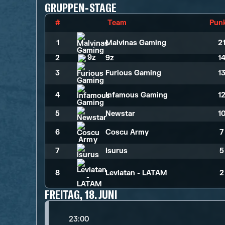
GRUPPEN-STAGE
#
Team
Pun
1
Malvinas Gaming
2
2
9z
1
3
Furious Gaming
1
4
Infamous Gaming
1
5
Newstar
1
6
Coscu Army
7
7
Isurus
5
8
Leviatan - LATAM
2
FREITAG, 18. JUNI
23:00