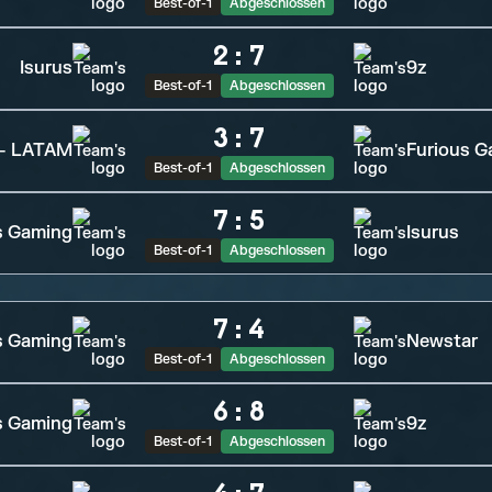
Best-of-1
Abgeschlossen
2
:
7
Isurus
9z
Best-of-1
Abgeschlossen
3
:
7
 - LATAM
Furious G
Best-of-1
Abgeschlossen
7
:
5
s Gaming
Isurus
Best-of-1
Abgeschlossen
7
:
4
s Gaming
Newstar
Best-of-1
Abgeschlossen
6
:
8
s Gaming
9z
Best-of-1
Abgeschlossen