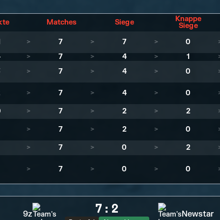
Knappe
kte
Matches
Siege
Siege
1
>
7
>
7
>
0
4
>
7
>
4
>
1
3
>
7
>
4
>
0
2
>
7
>
4
>
0
0
>
7
>
2
>
2
>
7
>
2
>
0
>
7
>
0
>
2
>
7
>
0
>
0
7
:
2
9z
Newstar