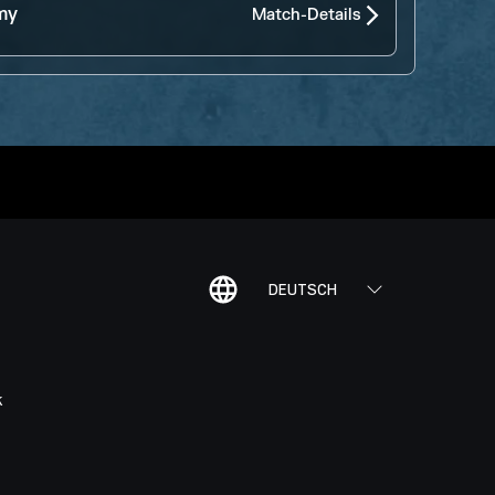
my
Match-Details
DEUTSCH
K