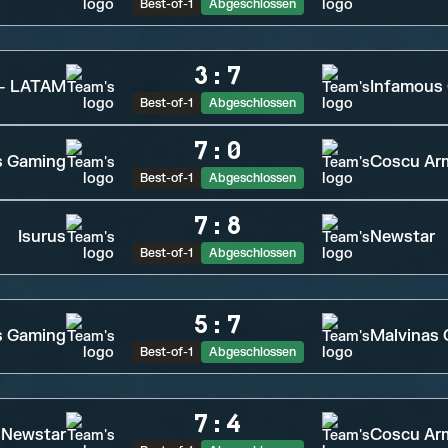
Best-of-1
Abgeschlossen
3
:
7
 - LATAM
Infamous
Best-of-1
Abgeschlossen
7
:
0
s Gaming
Coscu Ar
Best-of-1
Abgeschlossen
7
:
8
Isurus
Newstar
Best-of-1
Abgeschlossen
5
:
7
s Gaming
Malvinas
Best-of-1
Abgeschlossen
7
:
4
Newstar
Coscu Ar