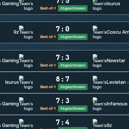
7
:
5
s Gaming
Isurus
Best-of-1
Abgeschlossen
7
:
0
9z
Coscu Ar
Best-of-1
Abgeschlossen
7
:
3
s Gaming
Newstar
Best-of-1
Abgeschlossen
8
:
7
Isurus
Leviatan 
Best-of-1
Abgeschlossen
7
:
3
s Gaming
Infamous
Best-of-1
Abgeschlossen
7
:
4
s Gaming
9z