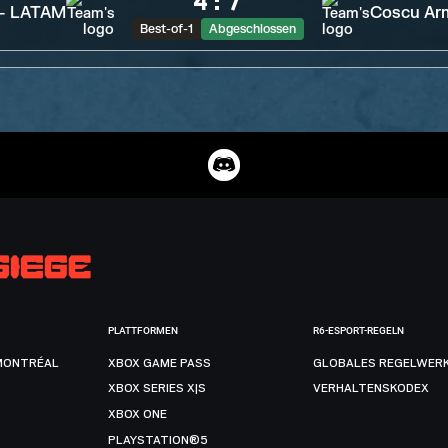
4
:
7
 - LATAM
Coscu Ar
Best-of-1
Abgeschlossen
PLATTFORMEN
R6-ESPORT-REGELN
MONTRÉAL
XBOX GAME PASS
GLOBALES REGELWER
XBOX SERIES X|S
VERHALTENSKODEX
XBOX ONE
PLAYSTATION®5