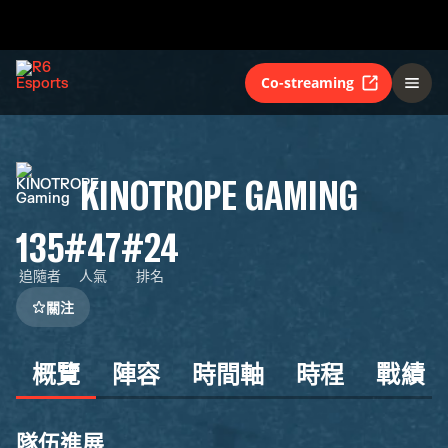
Co-streaming
KINOTROPE GAMING
135
#47
#24
追隨者
人氣
排名
關注
概覽
陣容
時間軸
時程
戰績
隊伍進展