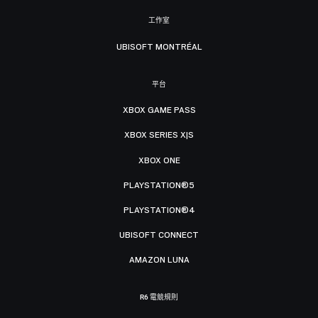
工作室
UBISOFT MONTRÉAL
平台
XBOX GAME PASS
XBOX SERIES X|S
XBOX ONE
PLAYSTATION®5
PLAYSTATION®4
UBISOFT CONNECT
AMAZON LUNA
R6 電競規則