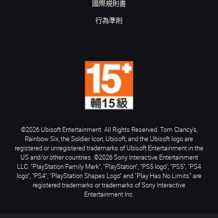
國際規則書
行為準則
©2026 Ubisoft Entertainment. All Rights Reserved. Tom Clancy’s,
Rainbow Six, the Soldier Icon, Ubisoft, and the Ubisoft logo are
registered or unregistered trademarks of Ubisoft Entertainment in the
US and/or other countries. ©2026 Sony Interactive Entertainment
LLC. "PlayStation Family Mark", "PlayStation", "PS5 logo", "PS5", "PS4
logo", "PS4", "PlayStation Shapes Logo" and "Play Has No Limits" are
registered trademarks or trademarks of Sony Interactive
Entertainment Inc.