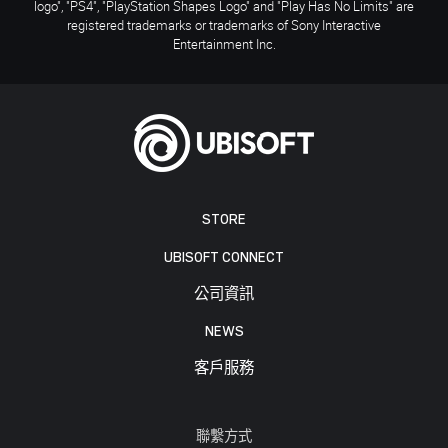
logo", "PS4", "PlayStation Shapes Logo" and "Play Has No Limits" are
registered trademarks or trademarks of Sony Interactive
Entertainment Inc.
STORE
UBISOFT CONNECT
公司資訊
NEWS
客戶服務
聯繫方式