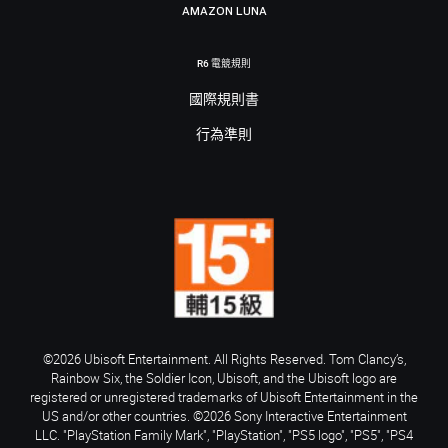
AMAZON LUNA
R6 電競規則
國際規則書
行為準則
©2026 Ubisoft Entertainment. All Rights Reserved. Tom Clancy’s,
Rainbow Six, the Soldier Icon, Ubisoft, and the Ubisoft logo are
registered or unregistered trademarks of Ubisoft Entertainment in the
US and/or other countries. ©2026 Sony Interactive Entertainment
LLC. "PlayStation Family Mark", "PlayStation", "PS5 logo", "PS5", "PS4