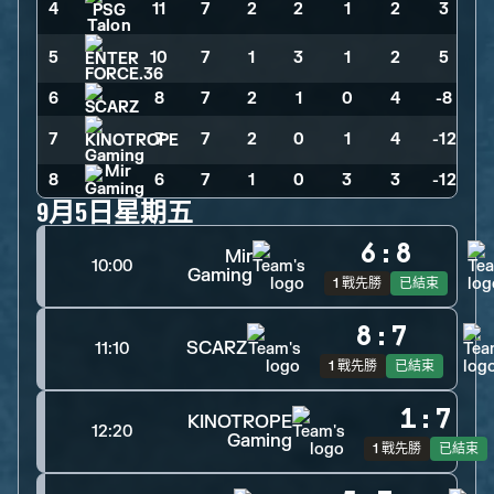
4
11
>
7
>
2
>
2
>
1
>
2
>
3
5
10
>
7
>
1
>
3
>
1
>
2
>
5
6
8
>
7
>
2
>
1
>
0
>
4
>
-8
7
7
>
7
>
2
>
0
>
1
>
4
>
-12
8
6
>
7
>
1
>
0
>
3
>
3
>
-12
9月5日星期五
6
:
8
Mir
10:00
Gaming
1 戰先勝
已結束
8
:
7
SCARZ
11:10
1 戰先勝
已結束
1
:
7
KINOTROPE
12:20
Gaming
1 戰先勝
已結束