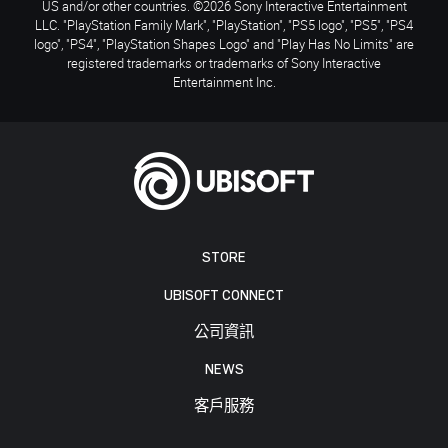
US and/or other countries. ©2026 Sony Interactive Entertainment
LLC. "PlayStation Family Mark", "PlayStation", "PS5 logo", "PS5", "PS4
logo", "PS4", "PlayStation Shapes Logo" and "Play Has No Limits" are
registered trademarks or trademarks of Sony Interactive
Entertainment Inc.
STORE
UBISOFT CONNECT
公司資訊
NEWS
客戶服務