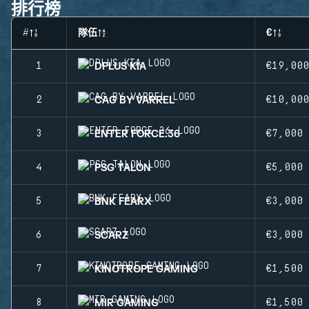
排行榜
#
隊伍
€
DPLUS KIA
1
€19,000
CAG BY VARREL
2
€10,000
ENTER FORCE.36
3
€7,000
PSG TALON
4
€5,000
BNK FEARX
5
€3,000
SCARZ
6
€3,000
KINOTROPE GAMING
7
€1,500
MIR GAMING
8
€1,500