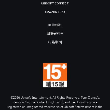
UBISOFT CONNECT
AMAZON LUNA
R6 電競規則
國際規則書
行為準則
©2026 Ubisoft Entertainment. All Rights Reserved. Tom Clancy’s,
Rainbow Six, the Soldier Icon, Ubisoft, and the Ubisoft logo are
registered or unregistered trademarks of Ubisoft Entertainment in the