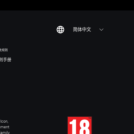
简体中文
竞规则
则手册
Icon,
inment
Family