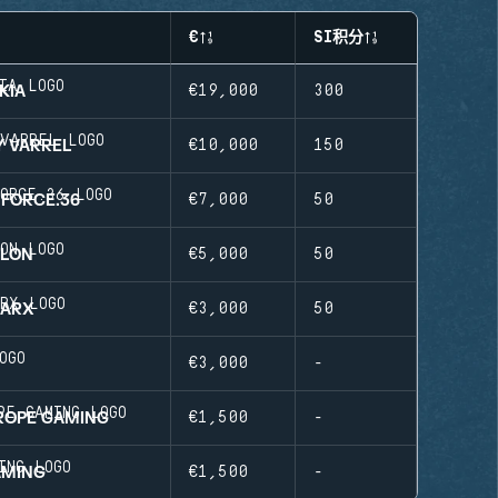
€
SI积分
KIA
€19,000
300
Y VARREL
€10,000
150
 FORCE.36
€7,000
50
ALON
€5,000
50
EARX
€3,000
50
€3,000
-
ROPE GAMING
€1,500
-
AMING
€1,500
-