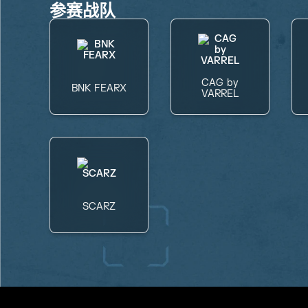
参赛战队
CAG by
BNK FEARX
VARREL
SCARZ