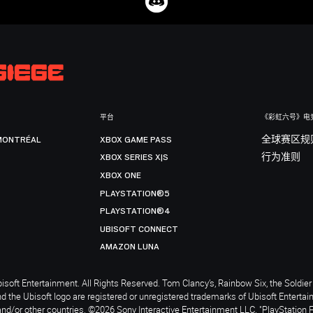
平台
《彩虹六号》电
MONTRÉAL
XBOX GAME PASS
全球赛区规
XBOX SERIES X|S
行为准则
XBOX ONE
PLAYSTATION®5
PLAYSTATION®4
UBISOFT CONNECT
AMAZON LUNA
soft Entertainment. All Rights Reserved. Tom Clancy’s, Rainbow Six, the Soldier 
nd the Ubisoft logo are registered or unregistered trademarks of Ubisoft Enterta
and/or other countries. ©2026 Sony Interactive Entertainment LLC. "PlayStation 