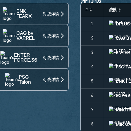
#
战队
BNK
对战详情
FEARX
DPLUS 
1
CAG by
对战详情
VARREL
CAG B
2
ENTER
3
ENTER
对战详情
FORCE.36
PSG T
4
PSG
对战详情
BNK F
5
Talon
SCARZ
6
KINOT
7
MIR G
8