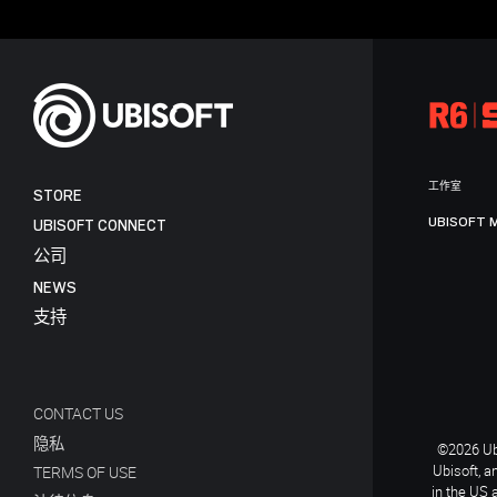
工作室
STORE
UBISOFT 
UBISOFT CONNECT
公司
NEWS
支持
CONTACT US
隐私
©2026 Ubi
Ubisoft, a
TERMS OF USE
in the US 