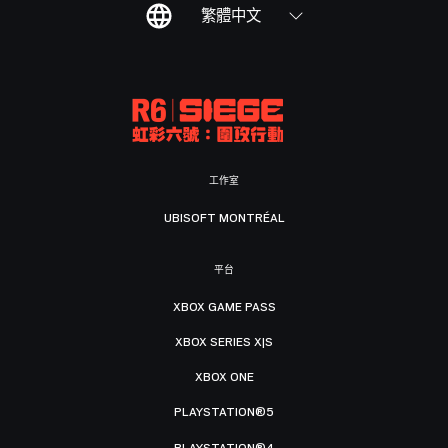
繁體中文
工作室
UBISOFT MONTRÉAL
平台
XBOX GAME PASS
XBOX SERIES X|S
XBOX ONE
PLAYSTATION®5
PLAYSTATION®4