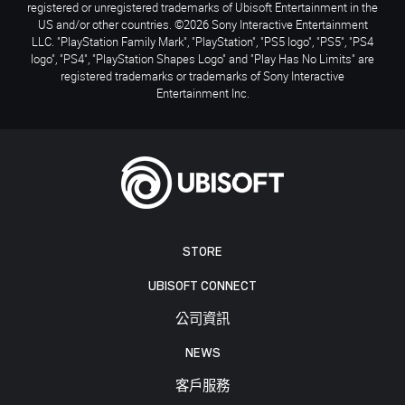
registered or unregistered trademarks of Ubisoft Entertainment in the
US and/or other countries. ©2026 Sony Interactive Entertainment
LLC. "PlayStation Family Mark", "PlayStation", "PS5 logo", "PS5", "PS4
logo", "PS4", "PlayStation Shapes Logo" and "Play Has No Limits" are
registered trademarks or trademarks of Sony Interactive
Entertainment Inc.
STORE
UBISOFT CONNECT
公司資訊
NEWS
客戶服務