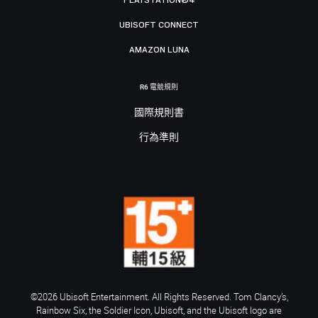
UBISOFT CONNECT
AMAZON LUNA
R6 電競規則
國際規則書
行為準則
©2026 Ubisoft Entertainment. All Rights Reserved. Tom Clancy’s,
Rainbow Six, the Soldier Icon, Ubisoft, and the Ubisoft logo are