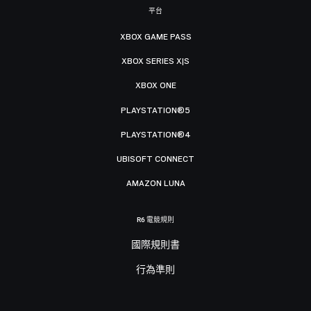
平台
XBOX GAME PASS
XBOX SERIES X|S
XBOX ONE
PLAYSTATION®5
PLAYSTATION®4
UBISOFT CONNECT
AMAZON LUNA
R6 電競規則
國際規則書
行為準則