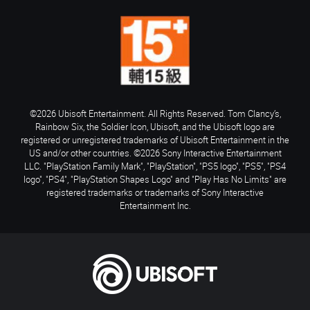
©2026 Ubisoft Entertainment. All Rights Reserved. Tom Clancy’s,
Rainbow Six, the Soldier Icon, Ubisoft, and the Ubisoft logo are
registered or unregistered trademarks of Ubisoft Entertainment in the
US and/or other countries. ©2026 Sony Interactive Entertainment
LLC. "PlayStation Family Mark", "PlayStation", "PS5 logo", "PS5", "PS4
logo", "PS4", "PlayStation Shapes Logo" and "Play Has No Limits" are
registered trademarks or trademarks of Sony Interactive
Entertainment Inc.