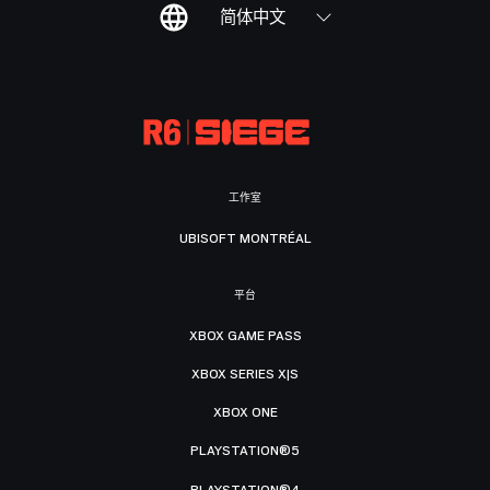
简体中文
工作室
UBISOFT MONTRÉAL
平台
XBOX GAME PASS
XBOX SERIES X|S
XBOX ONE
PLAYSTATION®5
PLAYSTATION®4