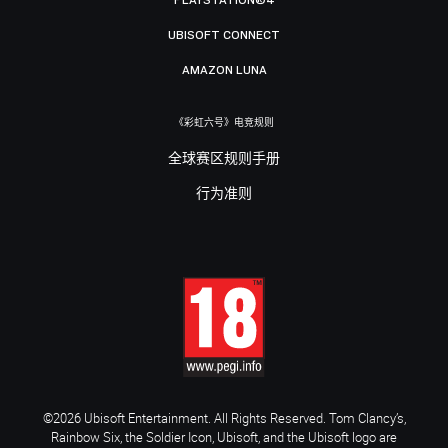
UBISOFT CONNECT
AMAZON LUNA
《彩虹六号》电竞规则
全球赛区规则手册
行为准则
©2026 Ubisoft Entertainment. All Rights Reserved. Tom Clancy’s,
Rainbow Six, the Soldier Icon, Ubisoft, and the Ubisoft logo are