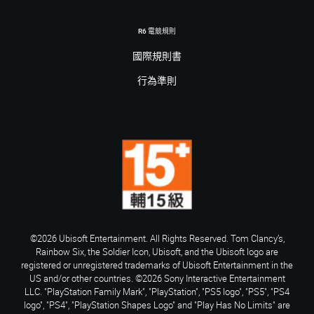
R6 電競規則
國際規則書
行為準則
©2026 Ubisoft Entertainment. All Rights Reserved. Tom Clancy’s,
Rainbow Six, the Soldier Icon, Ubisoft, and the Ubisoft logo are
registered or unregistered trademarks of Ubisoft Entertainment in the
US and/or other countries. ©2026 Sony Interactive Entertainment
LLC. "PlayStation Family Mark", "PlayStation", "PS5 logo", "PS5", "PS4
logo", "PS4", "PlayStation Shapes Logo" and "Play Has No Limits" are