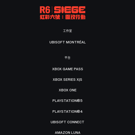
工作室
UBISOFT MONTRÉAL
平台
XBOX GAME PASS
XBOX SERIES X|S
XBOX ONE
PLAYSTATION®5
PLAYSTATION®4
UBISOFT CONNECT
AMAZON LUNA