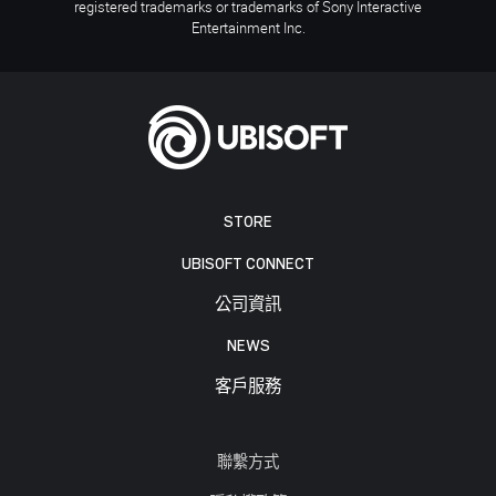
registered trademarks or trademarks of Sony Interactive
Entertainment Inc.
STORE
UBISOFT CONNECT
公司資訊
NEWS
客戶服務
聯繫方式