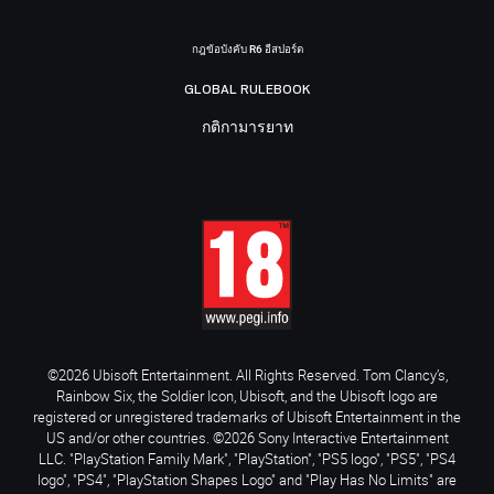
กฎข้อบังคับ R6 อีสปอร์ต
GLOBAL RULEBOOK
กติกามารยาท
©2026 Ubisoft Entertainment. All Rights Reserved. Tom Clancy’s,
Rainbow Six, the Soldier Icon, Ubisoft, and the Ubisoft logo are
registered or unregistered trademarks of Ubisoft Entertainment in the
US and/or other countries. ©2026 Sony Interactive Entertainment
LLC. "PlayStation Family Mark", "PlayStation", "PS5 logo", "PS5", "PS4
logo", "PS4", "PlayStation Shapes Logo" and "Play Has No Limits" are