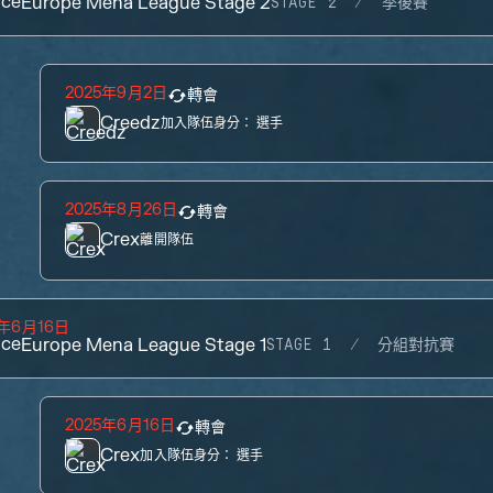
ace
Europe Mena League Stage 2
STAGE 2
季後賽
2025年9月2日
轉會
Creedz
加入隊伍身分：
選手
2025年8月26日
轉會
Crex
離開隊伍
5年6月16日
ace
Europe Mena League Stage 1
STAGE 1
分組對抗賽
2025年6月16日
轉會
Crex
加入隊伍身分：
選手