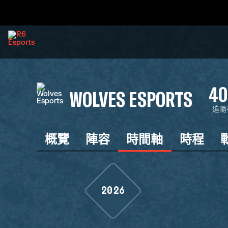
40
WOLVES ESPORTS
追隨
概覽
陣容
時間軸
時程
2026