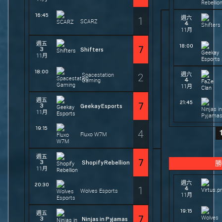
16:45
1
週六
SCARZ
4
11月
週五
18:00
7
3
Shifters
11月
18:00
2
週六
Spacestation
4
Gaming
11月
週五
21:45
7
3
Geekay Esports
11月
19:15
4
Fluxo W7M
週五
7
3
Shopify Rebellion
勝
11月
週六
20:30
1
4
Wolves Esports
11月
19:15
週五
7
3
Ninjas in Pyjamas