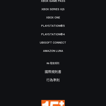
XBOX GAME PASS
XBOX SERIES X|S
XBOX ONE
PLAYSTATION®5
PLAYSTATION®4
UBISOFT CONNECT
AMAZON LUNA
R6 電競規則
國際規則書
行為準則