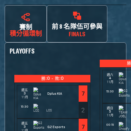
前 8 名隊伍可參與
賽制
積分循環制
FINALS
PLAYOFFS
勝
週六
4
勝:0 - 敗:0
11月
週五
15:30
7
3
Dplus KIA
11月
15:30
2
週日
LOS
5
11月
週五
00:15
7
3
G2 Esports
11月