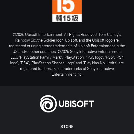
©2026 Ubisoft Entertainment. All Rights Reserved. Tom Clancy’s,
Rainbow Six, the Soldier Icon, Ubisoft, and the Ubisoft logo are
registered or unregistered trademarks of Ubisoft Entertainment in the
US and/or other countries. ©2026 Sony Interactive Entertainment
LLC. "PlayStation Family Mark", "PlayStation", "PS5 logo", "PS5", "PS4
logo", "PS4", "PlayStation Shapes Logo" and "Play Has No Limits" are
registered trademarks or trademarks of Sony Interactive
Entertainment Inc.
STORE