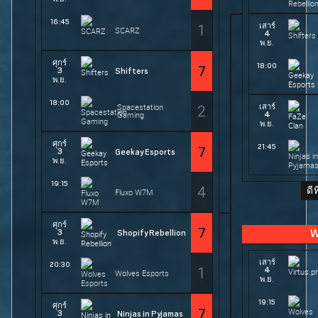
16:45
1
เสาร์
SCARZ
4
พ.ย.
ศุกร์
18:00
7
3
Shifters
พ.ย.
18:00
2
เสาร์
Spacestation
4
Gaming
พ.ย.
ศุกร์
21:45
7
3
Geekay Esports
พ.ย.
19:15
4
ดี
Fluxo W7M
ศุกร์
7
3
Shopify Rebellion
W
พ.ย.
เสาร์
20:30
1
4
Wolves Esports
พ.ย.
19:15
ศุกร์
7
3
Ninjas in Pyjamas