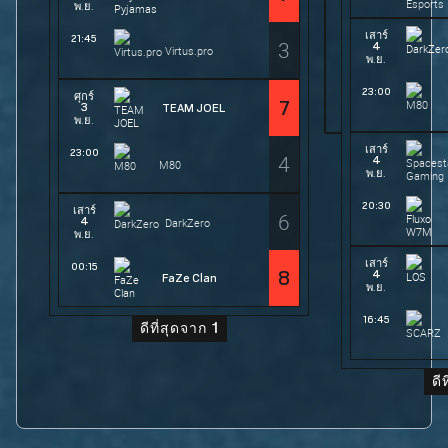
พ.ย.
เสาร์
21:45
3
4
Virtus.pro
พ.ย.
23:00
ศุกร์
7
3
TEAM JOEL
พ.ย.
เสาร์
23:00
4
4
M80
พ.ย.
20:30
เสาร์
6
4
DarkZero
พ.ย.
เสาร์
00:15
4
8
FaZe Clan
พ.ย.
16:45
ดีที่สุดจาก 1
ดี