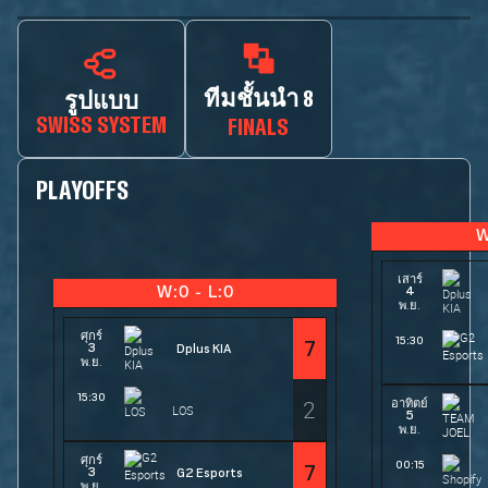
ทีมชั้นนำ 8
รูปแบบ
SWISS SYSTEM
FINALS
PLAYOFFS
W
เสาร์
4
W:0 - L:0
พ.ย.
ศุกร์
15:30
7
3
Dplus KIA
พ.ย.
15:30
2
อาทิตย์
LOS
5
พ.ย.
ศุกร์
00:15
7
3
G2 Esports
พ.ย.