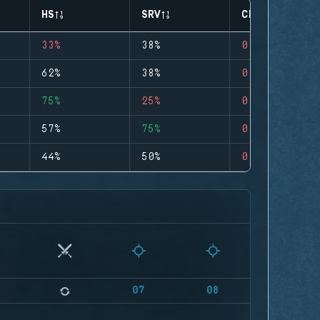
HS
SRV
CLUTCHES
33%
38%
0
62%
38%
0
75%
25%
0
57%
75%
0
44%
50%
0
07
08