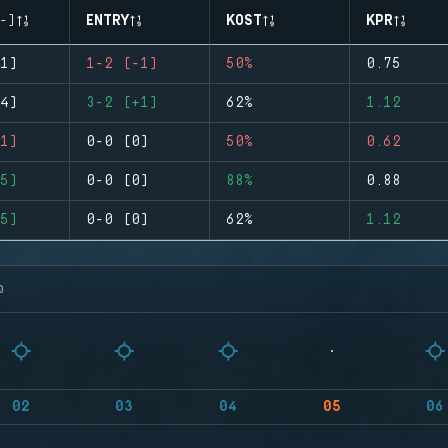
-)
ENTRY
KOST
KPR
1)
1-2 (-1)
50%
0.75
4)
3-2 (+1)
62%
1.12
1)
0-0 (0)
50%
0.62
5)
0-0 (0)
88%
0.88
5)
0-0 (0)
62%
1.12
จ
02
03
04
05
06