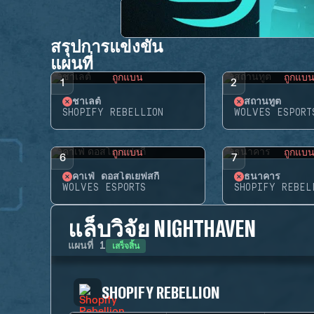
สรุปการแข่งขัน
แผนที่
ถูกแบน
ถูกแบ
1
2
ชาเลต์
สถานทูต
SHOPIFY REBELLION
WOLVES ESPORT
ถูกแบน
ถูกแบ
6
7
คาเฟ่ ดอสโตเยฟสกี้
ธนาคาร
WOLVES ESPORTS
SHOPIFY REBEL
แล็บวิจัย NIGHTHAVEN
เสร็จสิ้น
แผนที่
1
SHOPIFY REBELLION