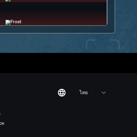
ไทย
ต
OK