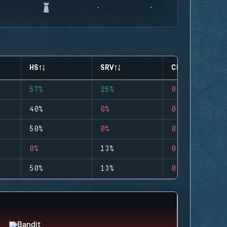
HS
SRV
CLUTCHES
57%
25%
0
40%
0%
0
50%
0%
0
0%
13%
0
50%
13%
0