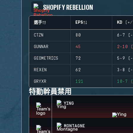
SHOPIFY REBELLION
選手
EPS
KD (+/
CTZN
80
6-7 (-
GUNNAR
45
2-10 (
GEOMETRICS
72
5-9 (-
REXEN
62
3-8 (-
GRYXR
121
10-7 (
特勤幹員禁用
YING
MONTAGNE