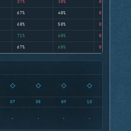
27%
30%
0
67%
40%
0
60%
50%
0
71%
60%
0
67%
60%
0
07
08
09
10