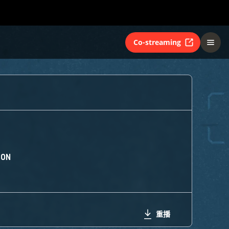
Co-streaming
ION
重播