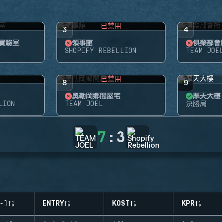
用
已禁用
3
4
 實驗室
領事館
俱樂部會
SHOPIFY REBELLION
TEAM JOE
用
已禁用
8
9
奧勒岡鄉間屋宅
摩天大樓
LION
TEAM JOEL
決勝局
7
:
3
-)
ENTRY
KOST
KPR