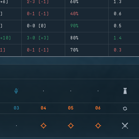
+6)
2-3 (-1)
60%
1.3
)
0-1 (-1)
40%
0.6
)
0-0 (0)
90%
0.5
+10)
3-0 (+3)
80%
1.4
1)
0-1 (-1)
70%
0.3
03
04
05
06