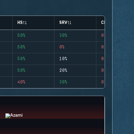
HS
SRV
CLUTCHES
50%
30%
0
50%
0%
0
50%
10%
0
50%
20%
0
40%
30%
0