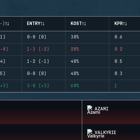
-)
ENTRY
KOST
KPR
1)
0-0 (0)
30%
0.6
-8)
1-3 (-2)
20%
0.2
4)
1-2 (-1)
40%
0.5
5)
0-0 (0)
40%
0.3
+3)
3-0 (+3)
60%
1
AZAMI
VALKYRIE