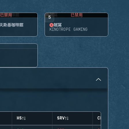
已禁用
已禁用
5
夫斯基咖啡館
賊窩
KINOTROPE GAMING
HS
SRV
CLUTCHES