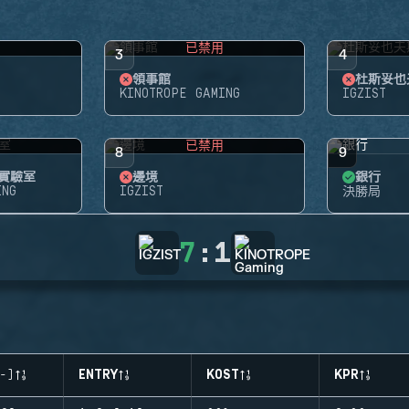
用
已禁用
3
4
領事館
杜斯妥也
KINOTROPE GAMING
IGZIST
用
已禁用
8
9
 實驗室
邊境
銀行
ING
IGZIST
決勝局
7
:
1
-)
ENTRY
KOST
KPR