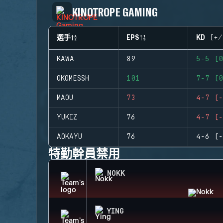
KINOTROPE GAMING
選手
EPS
KD (+/
KAWA
89
5-5 (0
OKOMESSH
101
7-7 (0
MAOU
73
4-7 (-
YUKIZ
76
4-7 (-
AOKAYU
76
4-6 (-
特勤幹員禁用
NOKK
YING