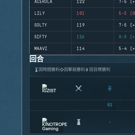
ACEROLA
122
7-5 (+
LILY
101
5-5 (0
SOLTY
119
7-5 (+
SIFTY
126
8-5 (+
MAAVI
114
5-4 (+
回合
因時間勝利
因擊殺勝利
因目標勝利
01