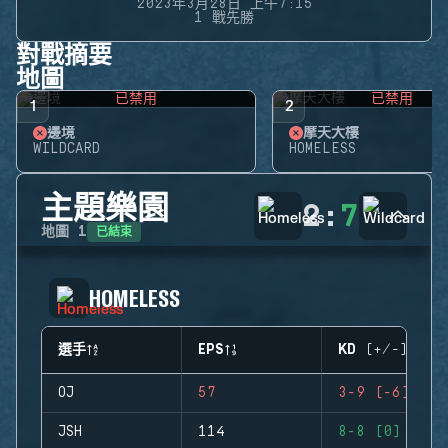
2023年3月28日 上午7:15
1 戰先勝
對戰摘要
地圖
已禁用
已禁用
1
2
邊境
摩天大樓
WILDCARD
HOMELESS
主題樂園
2
:
7
已結束
地圖
1
HOMELESS
選手
EPS
KD (+/-)
OJ
57
3-9 (-6)
JSH
114
8-8 (0)