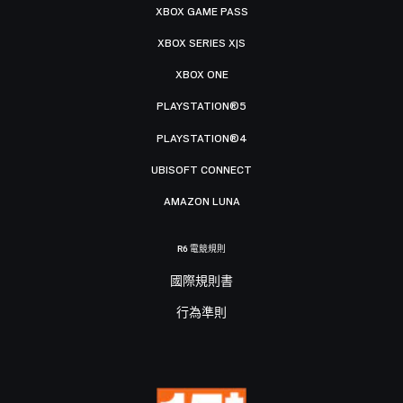
XBOX GAME PASS
XBOX SERIES X|S
XBOX ONE
PLAYSTATION®5
PLAYSTATION®4
UBISOFT CONNECT
AMAZON LUNA
R6 電競規則
國際規則書
行為準則