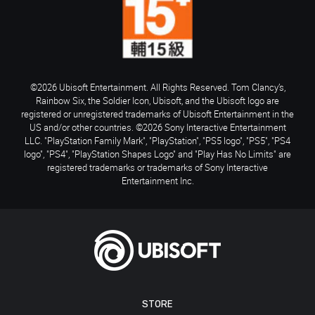
©2026 Ubisoft Entertainment. All Rights Reserved. Tom Clancy’s,
Rainbow Six, the Soldier Icon, Ubisoft, and the Ubisoft logo are
registered or unregistered trademarks of Ubisoft Entertainment in the
US and/or other countries. ©2026 Sony Interactive Entertainment
LLC. "PlayStation Family Mark", "PlayStation", "PS5 logo", "PS5", "PS4
logo", "PS4", "PlayStation Shapes Logo" and "Play Has No Limits" are
registered trademarks or trademarks of Sony Interactive
Entertainment Inc.
STORE