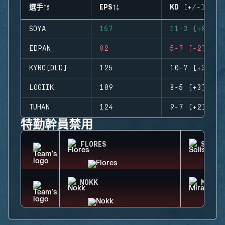
選手
EPS
KD (+/-)
SOYA
157
11-3 (+8)
EDPAN
82
5-7 (-2)
KYRO(OLD)
125
10-7 (+3)
LOGIIK
109
8-5 (+3)
TUHAN
124
9-7 (+2)
特勤幹員禁用
FLORES
SOLIS
NOKK
MIRA