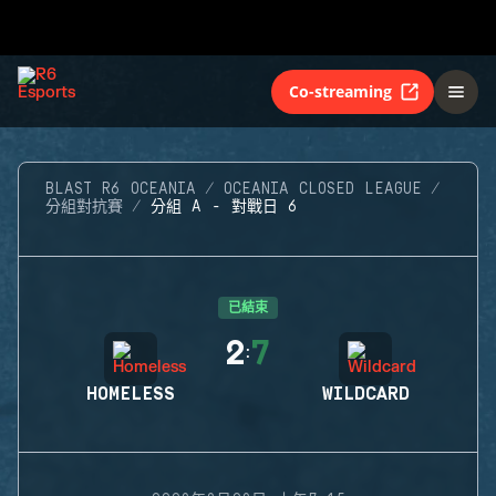
Co-streaming
BLAST R6 OCEANIA
OCEANIA CLOSED LEAGUE
分組對抗賽
分組 A - 對戰日 6
已結束
2
7
:
HOMELESS
WILDCARD