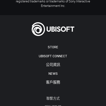
registered trademarks or trademarks of Sony Interactive
Entertainment Inc.
STORE
UBISOFT CONNECT
公司資訊
NEWS
客戶服務
聯繫方式