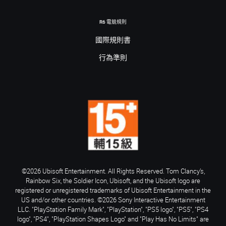
R6 電競規則
國際規則書
行為準則
©2026 Ubisoft Entertainment. All Rights Reserved. Tom Clancy’s,
Rainbow Six, the Soldier Icon, Ubisoft, and the Ubisoft logo are
registered or unregistered trademarks of Ubisoft Entertainment in the
US and/or other countries. ©2026 Sony Interactive Entertainment
LLC. "PlayStation Family Mark", "PlayStation", "PS5 logo", "PS5", "PS4
logo", "PS4", "PlayStation Shapes Logo" and "Play Has No Limits" are