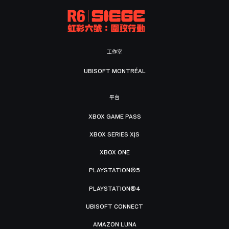
工作室
UBISOFT MONTRÉAL
平台
XBOX GAME PASS
XBOX SERIES X|S
XBOX ONE
PLAYSTATION®5
PLAYSTATION®4
UBISOFT CONNECT
AMAZON LUNA