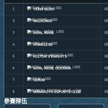
TEAM BLISS
1
U
WILDCARD
2
U
ARIAL ARISE
3
U
HOMELESS
4
U
KELTON'S KNIGHTS
5
U
ARIAL ARISE OCEANIA
6
U
ODIUM
7
U
MAMMOTH ESPORTS CLUB
8
U
參賽隊伍