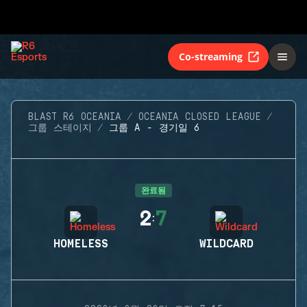
Co-streaming
BLAST R6 OCEANIA
OCEANIA CLOSED LEAGUE
그룹 스테이지
그룹 A - 경기일 6
완료됨
2
7
:
HOMELESS
WILDCARD