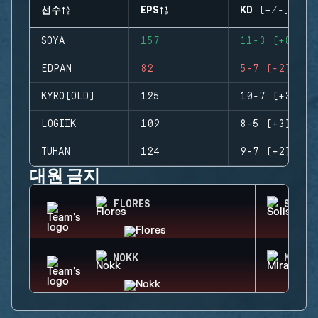
선수
EPS
KD (+/-)
SOYA
157
11-3 (+8)
EDPAN
82
5-7 (-2)
KYRO(OLD)
125
10-7 (+3)
LOGIIK
109
8-5 (+3)
TUHAN
124
9-7 (+2)
대원 금지
FLORES
SOLIS
NOKK
MIRA