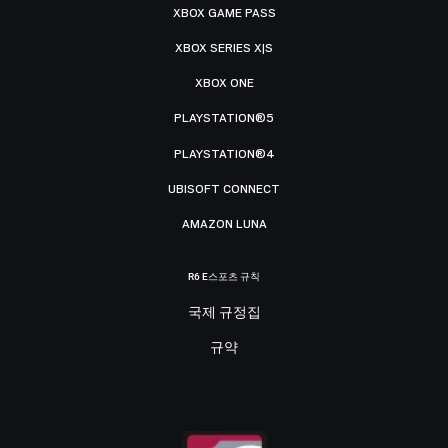
XBOX GAME PASS
XBOX SERIES X|S
XBOX ONE
PLAYSTATION®5
PLAYSTATION®4
UBISOFT CONNECT
AMAZON LUNA
R6 E스포츠 규칙
국제 규정집
규약