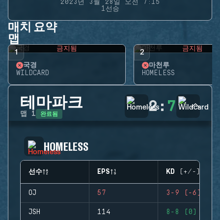
2023년 3월 28일 오전 7:15
1선승
매치 요약
맵
금지됨
금지됨
1
2
국경
마천루
WILDCARD
HOMELESS
테마파크
2
:
7
완료됨
맵
1
HOMELESS
선수
EPS
KD (+/-)
OJ
57
3-9 (-6)
JSH
114
8-8 (0)