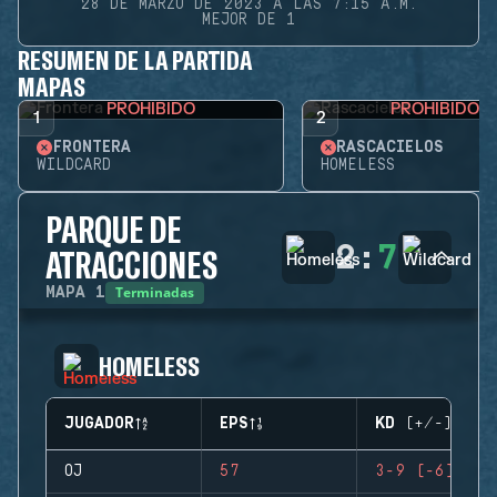
28 DE MARZO DE 2023 A LAS 7:15 A.M.
MEJOR DE 1
RESUMEN DE LA PARTIDA
MAPAS
PROHIBIDO
PROHIBIDO
1
2
FRONTERA
RASCACIELOS
WILDCARD
HOMELESS
PARQUE DE
2
:
7
ATRACCIONES
Terminadas
MAPA
1
HOMELESS
JUGADOR
EPS
KD (+/-)
OJ
57
3-9 (-6)