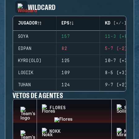
WILDCARD
JUGADOR
EPS
KD (+/-)
SOYA
157
11-3 (+8)
EDPAN
82
5-7 (-2)
KYRO(OLD)
125
10-7 (+3)
LOGIIK
109
8-5 (+3)
TUHAN
124
9-7 (+2)
VETOS DE AGENTES
FLORES
SOLIS
NOKK
MIRA