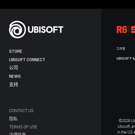
工作室
STORE
UBISOFT 
UBISOFT CONNECT
公司
NEWS
支持
CONTACT US
隐私
©2026 Ubi
Ubisoft, a
TERMS OF USE
in the US 
法律信息