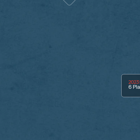
202
6
Pl