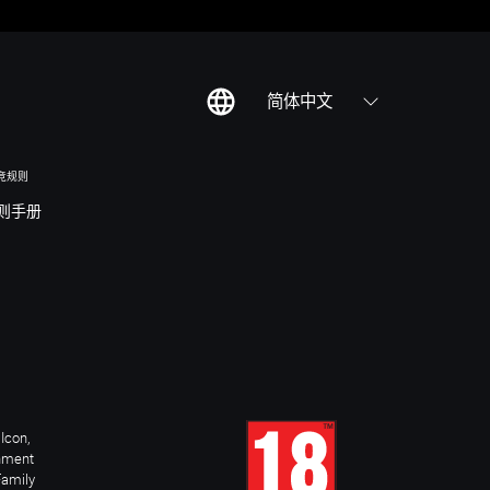
简体中文
竞规则
则手册
Icon,
inment
Family