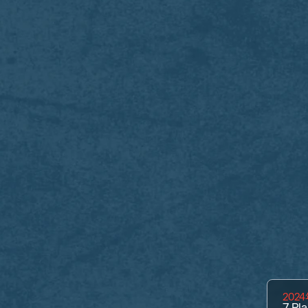
202
7
Pla