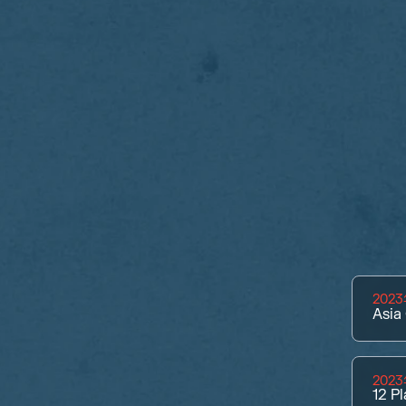
202
Asia
202
12
Pl