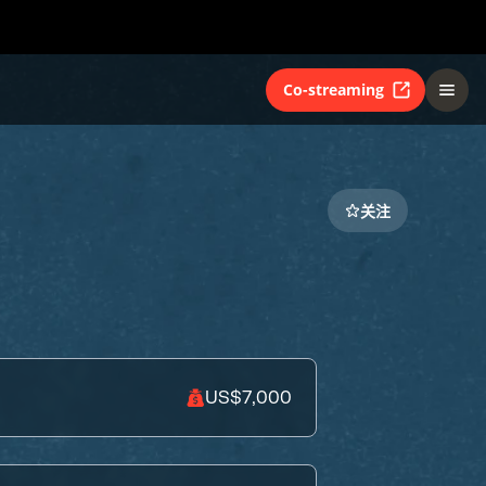
Co-streaming
关注
US$7,000