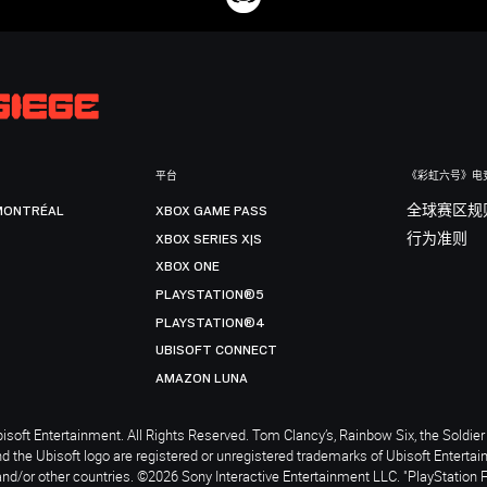
平台
《彩虹六号》电
MONTRÉAL
XBOX GAME PASS
全球赛区规
XBOX SERIES X|S
行为准则
XBOX ONE
PLAYSTATION®5
PLAYSTATION®4
UBISOFT CONNECT
AMAZON LUNA
soft Entertainment. All Rights Reserved. Tom Clancy’s, Rainbow Six, the Soldier 
nd the Ubisoft logo are registered or unregistered trademarks of Ubisoft Enterta
and/or other countries. ©2026 Sony Interactive Entertainment LLC. "PlayStation 