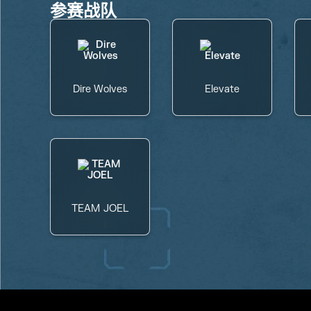
参赛战队
Dire Wolves
Elevate
TEAM JOEL