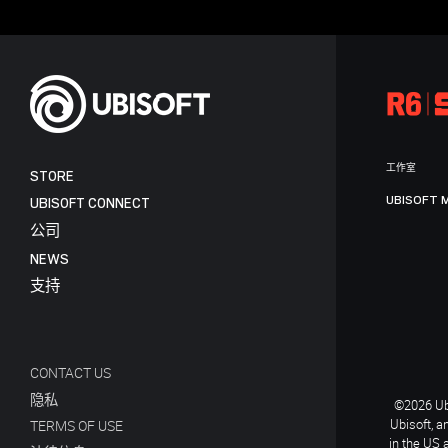
工作室
STORE
UBISOFT 
UBISOFT CONNECT
公司
NEWS
支持
CONTACT US
隐私
©2026 Ubi
Ubisoft, a
TERMS OF USE
in the US 