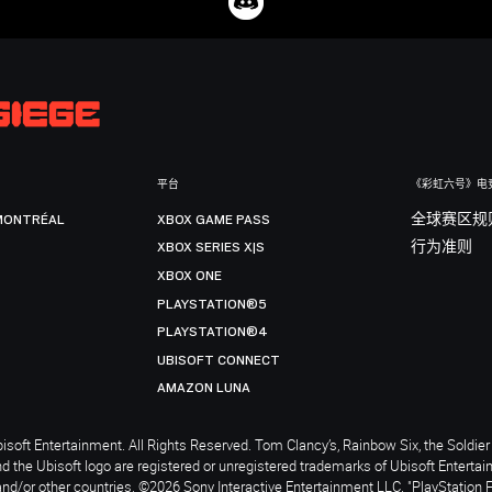
平台
《彩虹六号》电
MONTRÉAL
XBOX GAME PASS
全球赛区规
XBOX SERIES X|S
行为准则
XBOX ONE
PLAYSTATION®5
PLAYSTATION®4
UBISOFT CONNECT
AMAZON LUNA
soft Entertainment. All Rights Reserved. Tom Clancy’s, Rainbow Six, the Soldier 
nd the Ubisoft logo are registered or unregistered trademarks of Ubisoft Enterta
and/or other countries. ©2026 Sony Interactive Entertainment LLC. "PlayStation 