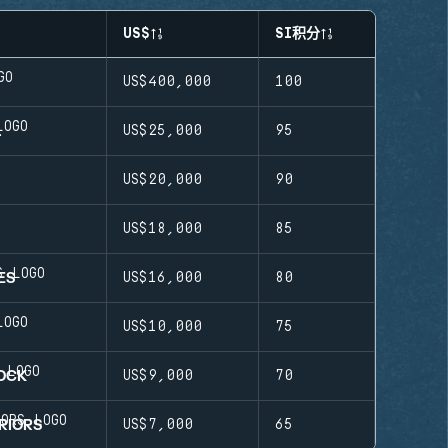
US$
SI积分
US$400,000
100
L
US$25,000
95
US$20,000
90
US$18,000
85
ES
US$16,000
80
US$10,000
75
OCK
US$9,000
70
RIORS
US$7,000
65