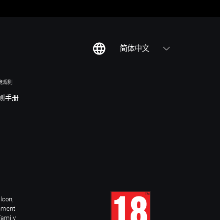
简体中文
竞规则
则手册
Icon,
inment
Family