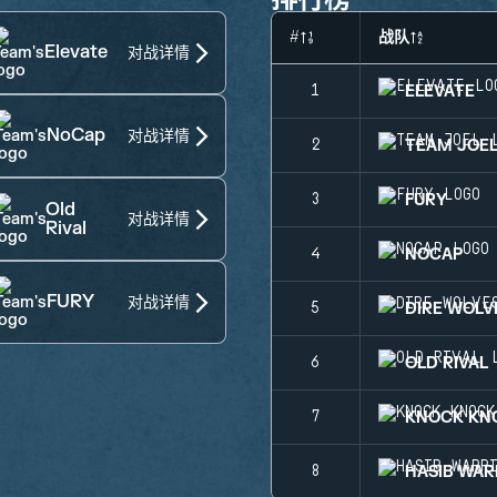
#
战队
Elevate
对战详情
ELEVATE
1
NoCap
对战详情
TEAM JOE
2
FURY
3
Old
对战详情
Rival
NOCAP
4
FURY
对战详情
DIRE WOLV
5
OLD RIVAL
6
KNOCK KN
7
HASIB WAR
8