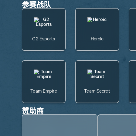
参赛战队
G2 Esports
Heroic
Team Empire
Team Secret
赞助商