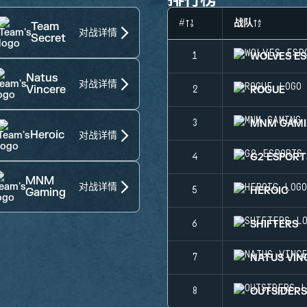
#
战队
Team
对战详情
Secret
WOLVES E
1
Natus
对战详情
Vincere
ROGUE
2
MNM GAM
3
Heroic
对战详情
G2 ESPORT
4
MNM
对战详情
HEROIC
5
Gaming
SHIFTERS
6
NATUS VIN
7
OUTSIDER
8