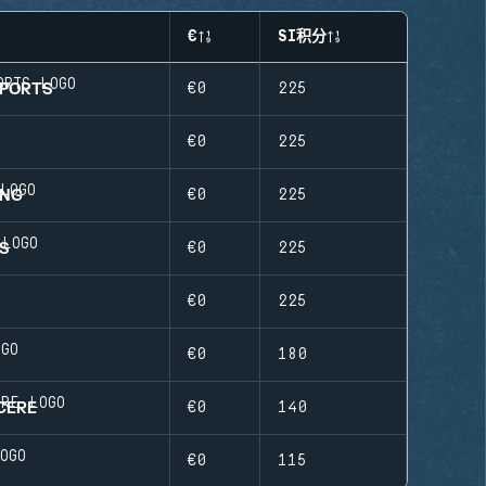
€
SI积分
SPORTS
€0
225
€0
225
ING
€0
225
S
€0
225
€0
225
€0
180
CERE
€0
140
S
€0
115