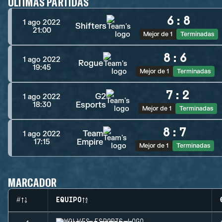
ÚLTIMAS PARTIDAS
6
:
8
1 ago 2022
Shifters
21:00
Mejor de 1
Terminadas
8
:
6
1 ago 2022
Rogue
19:45
Mejor de 1
Terminadas
7
:
2
G2
1 ago 2022
Esports
18:30
Mejor de 1
Terminadas
8
:
7
Team
1 ago 2022
Empire
17:15
Mejor de 1
Terminadas
MARCADOR
#
EQUIPO