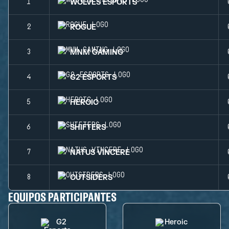
WOLVES ESPORTS
1
ROGUE
2
MNM GAMING
3
G2 ESPORTS
4
HEROIC
5
SHIFTERS
6
NATUS VINCERE
7
OUTSIDERS
8
EQUIPOS PARTICIPANTES